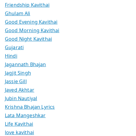
Friendship Kavithai
Ghulam Ali
Good Evening Kavithai
Good Morning Kavithai
Good Night Kavithai
Gujarati
Hindi
Jagannath Bhajan
Jagjit Singh
Jassie Gill
Javed Akhtar
Jubin Nautiyal
Krishna Bhajan Lyrics
Lata Mangeshkar
Life Kavithai
love kavithai