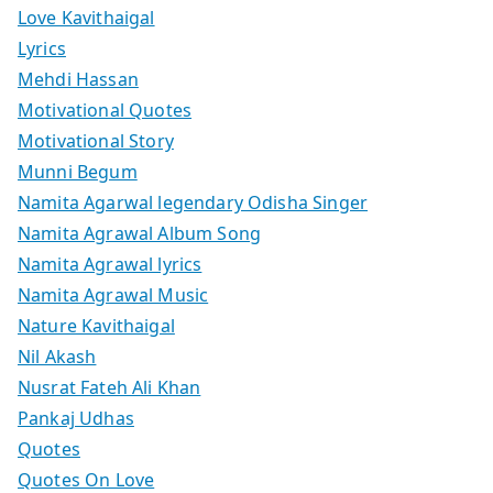
Love Kavithaigal
Lyrics
Mehdi Hassan
Motivational Quotes
Motivational Story
Munni Begum
Namita Agarwal legendary Odisha Singer
Namita Agrawal Album Song
Namita Agrawal lyrics
Namita Agrawal Music
Nature Kavithaigal
Nil Akash
Nusrat Fateh Ali Khan
Pankaj Udhas
Quotes
Quotes On Love