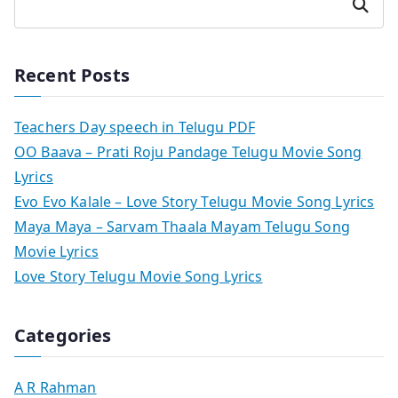
Search
Recent Posts
Teachers Day speech in Telugu PDF
OO Baava – Prati Roju Pandage Telugu Movie Song
Lyrics
Evo Evo Kalale – Love Story Telugu Movie Song Lyrics
Maya Maya – Sarvam Thaala Mayam Telugu Song
Movie Lyrics
Love Story Telugu Movie Song Lyrics
Categories
A R Rahman