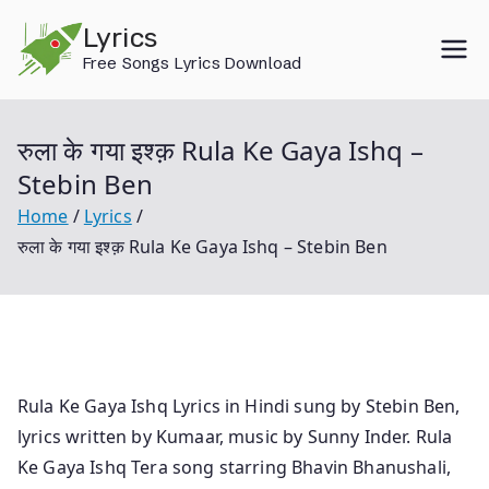
Skip
Lyrics
to
Free Songs Lyrics Download
content
रुला के गया इश्क़ Rula Ke Gaya Ishq –
Stebin Ben
Home
Lyrics
रुला के गया इश्क़ Rula Ke Gaya Ishq – Stebin Ben
Rula Ke Gaya Ishq Lyrics in Hindi sung by Stebin Ben,
lyrics written by Kumaar, music by Sunny Inder. Rula
Ke Gaya Ishq Tera song starring Bhavin Bhanushali,