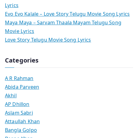
Lyrics
Evo Evo Kalale – Love Story Telugu Movie Song Lyrics
Maya Maya – Sarvam Thaala Mayam Telugu Song
Movie Lyrics
Love Story Telugu Movie Song Lyrics
Categories
A R Rahman
Abida Parveen
Akhil
AP Dhillon
Aslam Sabri
Attaullah Khan
Bangla Golpo