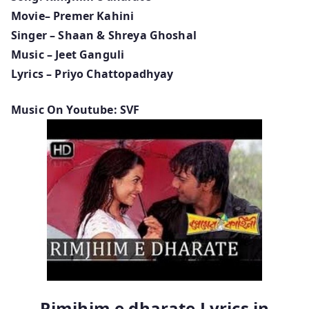
Movie
– Premer Kahini
Singer – Shaan & Shreya Ghoshal
Music – Jeet Ganguli
Lyrics – Priyo Chattopadhyay
Music On Youtube: SVF
Rimjhim e dharate Lyrics in