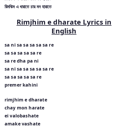
রিমঝিম এ ধারাতে চায় মন হারাতে
Rimjhim e dharate Lyrics in
English
sa ni sa sa sa sa sa re
sa sa sa sa sa re
sa re dha pa ni
sa ni sa sa sa sa sa re
sa sa sa sa sa re
premer kahini
rimjhim e dharate
chay mon harate
ei valobashate
amake vashate