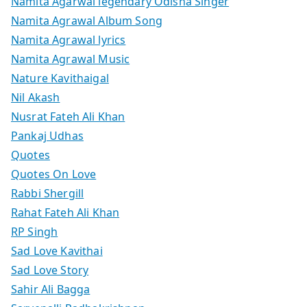
Namita Agarwal legendary Odisha Singer
Namita Agrawal Album Song
Namita Agrawal lyrics
Namita Agrawal Music
Nature Kavithaigal
Nil Akash
Nusrat Fateh Ali Khan
Pankaj Udhas
Quotes
Quotes On Love
Rabbi Shergill
Rahat Fateh Ali Khan
RP Singh
Sad Love Kavithai
Sad Love Story
Sahir Ali Bagga