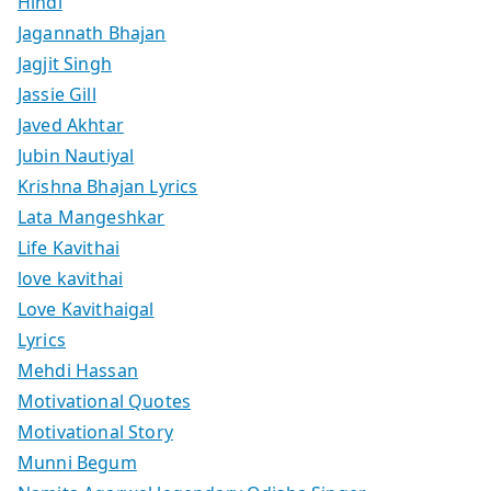
Hindi
Jagannath Bhajan
Jagjit Singh
Jassie Gill
Javed Akhtar
Jubin Nautiyal
Krishna Bhajan Lyrics
Lata Mangeshkar
Life Kavithai
love kavithai
Love Kavithaigal
Lyrics
Mehdi Hassan
Motivational Quotes
Motivational Story
Munni Begum