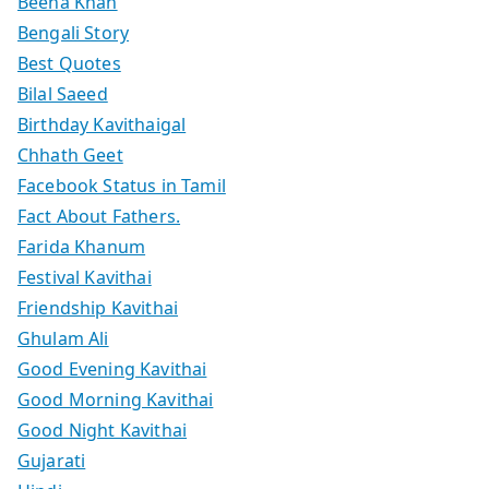
Beena Khan
Bengali Story
Best Quotes
Bilal Saeed
Birthday Kavithaigal
Chhath Geet
Facebook Status in Tamil
Fact About Fathers.
Farida Khanum
Festival Kavithai
Friendship Kavithai
Ghulam Ali
Good Evening Kavithai
Good Morning Kavithai
Good Night Kavithai
Gujarati