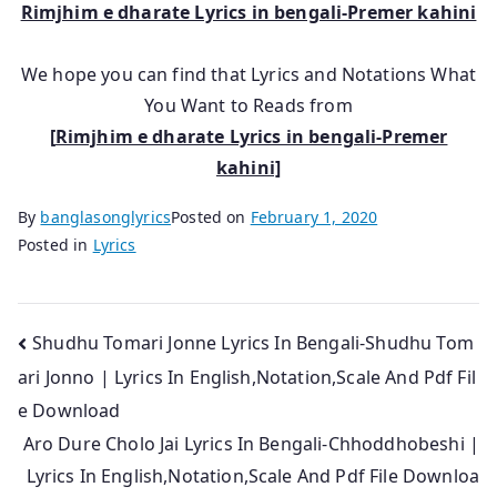
Rimjhim e dharate Lyrics in bengali-Premer kahini
We hope you can find that Lyrics and Notations What
You Want to Reads from
[
Rimjhim e dharate Lyrics in bengali-Premer
kahini]
By
banglasonglyrics
Posted on
February 1, 2020
Posted in
Lyrics
Post
Shudhu Tomari Jonne Lyrics In Bengali-Shudhu Tom
ari Jonno | Lyrics In English,Notation,Scale And Pdf Fil
navigation
e Download
Aro Dure Cholo Jai Lyrics In Bengali-Chhoddhobeshi |
Lyrics In English,Notation,Scale And Pdf File Downloa