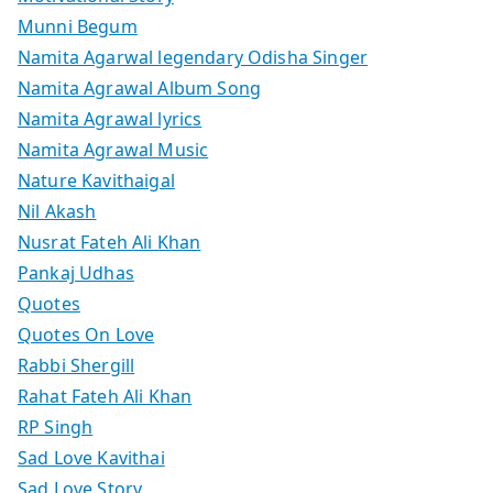
Munni Begum
Namita Agarwal legendary Odisha Singer
Namita Agrawal Album Song
Namita Agrawal lyrics
Namita Agrawal Music
Nature Kavithaigal
Nil Akash
Nusrat Fateh Ali Khan
Pankaj Udhas
Quotes
Quotes On Love
Rabbi Shergill
Rahat Fateh Ali Khan
RP Singh
Sad Love Kavithai
Sad Love Story