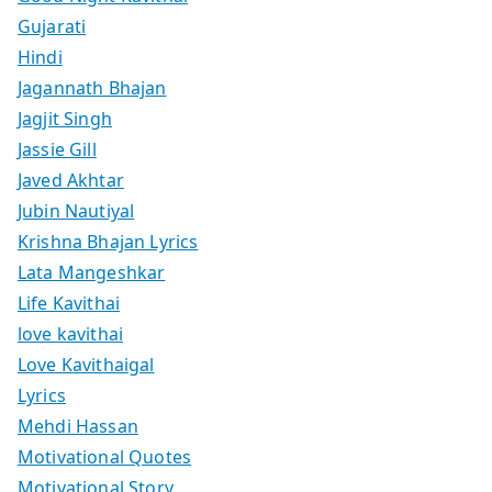
Gujarati
Hindi
Jagannath Bhajan
Jagjit Singh
Jassie Gill
Javed Akhtar
Jubin Nautiyal
Krishna Bhajan Lyrics
Lata Mangeshkar
Life Kavithai
love kavithai
Love Kavithaigal
Lyrics
Mehdi Hassan
Motivational Quotes
Motivational Story