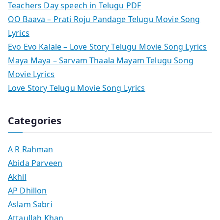
Teachers Day speech in Telugu PDF
OO Baava – Prati Roju Pandage Telugu Movie Song
Lyrics
Evo Evo Kalale – Love Story Telugu Movie Song Lyrics
Maya Maya – Sarvam Thaala Mayam Telugu Song
Movie Lyrics
Love Story Telugu Movie Song Lyrics
Categories
A R Rahman
Abida Parveen
Akhil
AP Dhillon
Aslam Sabri
Attaullah Khan