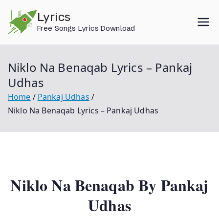
Skip
Lyrics
to
Free Songs Lyrics Download
content
Niklo Na Benaqab Lyrics – Pankaj
Udhas
Home
Pankaj Udhas
Niklo Na Benaqab Lyrics – Pankaj Udhas
Niklo Na Benaqab By Pankaj
Udhas