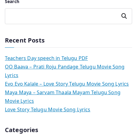
Search
Search
Recent Posts
Teachers Day speech in Telugu PDF
OO Baava – Prati Roju Pandage Telugu Movie Song
Lyrics
Evo Evo Kalale – Love Story Telugu Movie Song Lyrics
Maya Maya – Sarvam Thaala Mayam Telugu Song
Movie Lyrics
Love Story Telugu Movie Song Lyrics
Categories