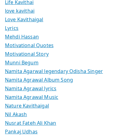
Life Kavithai
love kavithai
Love Kavithaigal
Lyrics
Mehdi Hassan
Motivational Quotes
Motivational Story
Munni Begum
Namita Agarwal legendary Odisha Singer
Namita Agrawal Album Song
Namita Agrawal lyrics
Namita Agrawal Music
Nature Kavithaigal
Nil Akash
Nusrat Fateh Ali Khan
Pankaj Udhas