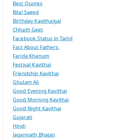
Best Quotes
Bilal Saeed
Birthday Kavithaigal
Chhath Geet
Facebook Status in Tamil
Fact About Fathers.
Farida Khanum
Festival Kavithai
Friendship Kavithai
Ghulam Ali
Good Evening Kavithai
Good Morning Kavithai
Good Night Kavithai
Gujarati
Hindi
Jagannath Bhajan