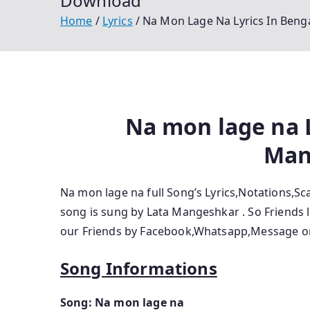
Download
Home
Lyrics
Na Mon Lage Na Lyrics In Benga
Na mon lage na L
Man
Na mon lage na full Song’s Lyrics,Notations,Sc
song is sung by Lata Mangeshkar
.
So Friends l
our Friends by Facebook,Whatsapp,Message or
Song Informations
Song: Na mon lage na