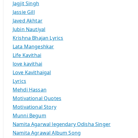
Jagjit Singh
Jassie Gill
Javed Akhtar
Jubin Nautiyal
Krishna Bhajan Lyrics
Lata Mangeshkar
Life Kavithai
love kavithai
Love Kavithaigal
Lyrics
Mehdi Hassan
Motivational Quotes
Motivational Story
Munni Begum
Namita Agarwal legendary Odisha Singer
Namita Agrawal Album Song