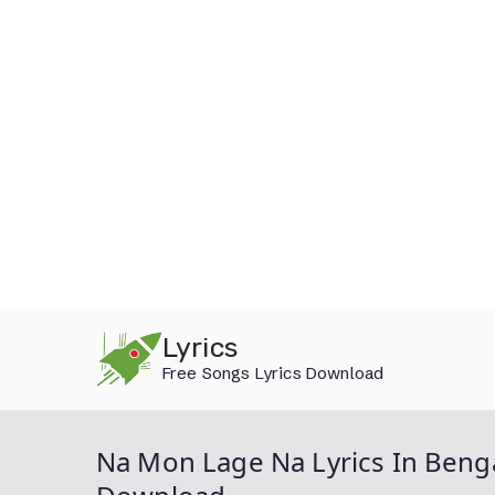
Skip
Lyrics
to
Free Songs Lyrics Download
content
Na Mon Lage Na Lyrics In Bengal