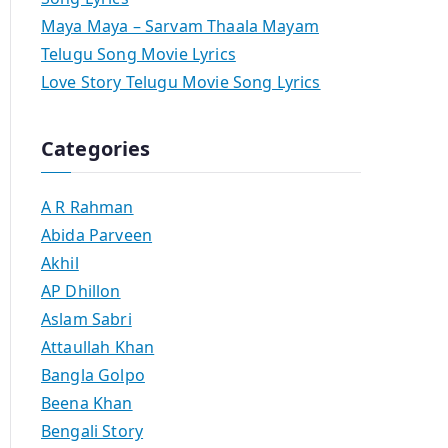
Maya Maya – Sarvam Thaala Mayam
Telugu Song Movie Lyrics
Love Story Telugu Movie Song Lyrics
Categories
A R Rahman
Abida Parveen
Akhil
AP Dhillon
Aslam Sabri
Attaullah Khan
Bangla Golpo
Beena Khan
Bengali Story