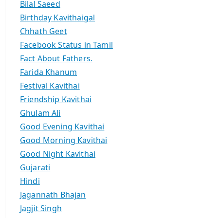
Bilal Saeed
Birthday Kavithaigal
Chhath Geet
Facebook Status in Tamil
Fact About Fathers.
Farida Khanum
Festival Kavithai
Friendship Kavithai
Ghulam Ali
Good Evening Kavithai
Good Morning Kavithai
Good Night Kavithai
Gujarati
Hindi
Jagannath Bhajan
Jagjit Singh