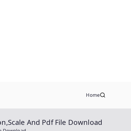
Home
ion,Scale And Pdf File Download
ile Download