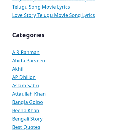
Telugu Song Movie Lyrics
Love Story Telugu Movie Song Lyrics
Categories
A R Rahman
Abida Parveen
Akhil
AP Dhillon
Aslam Sabri
Attaullah Khan
Bangla Golpo
Beena Khan
Bengali Story
Best Quotes