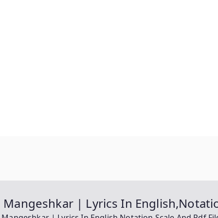
a Mangeshkar | Lyrics In English,Notat
a Mangeshkar | Lyrics In English,Notation,Scale And Pdf F