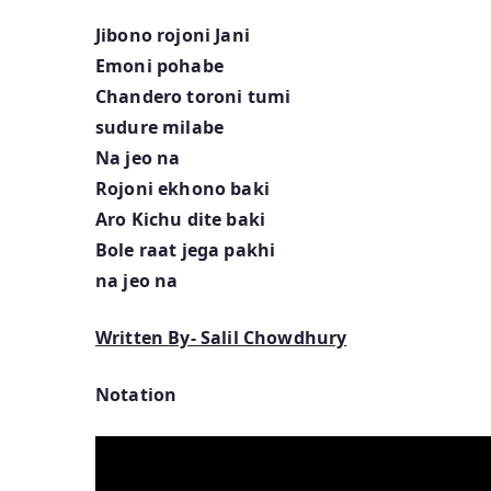
Jibono rojoni Jani
Emoni pohabe
Chandero toroni tumi
sudure milabe
Na jeo na
Rojoni ekhono baki
Aro Kichu dite baki
Bole raat jega pakhi
na jeo na
Written By- Salil Chowdhury
Notation