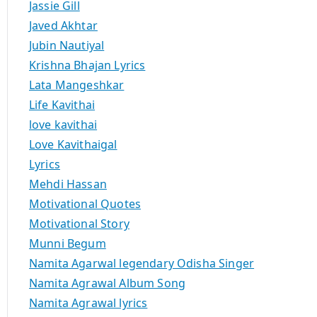
Jassie Gill
Javed Akhtar
Jubin Nautiyal
Krishna Bhajan Lyrics
Lata Mangeshkar
Life Kavithai
love kavithai
Love Kavithaigal
Lyrics
Mehdi Hassan
Motivational Quotes
Motivational Story
Munni Begum
Namita Agarwal legendary Odisha Singer
Namita Agrawal Album Song
Namita Agrawal lyrics