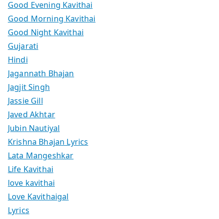
Good Evening Kavithai
Good Morning Kavithai
Good Night Kavithai
Gujarati
Hindi
Jagannath Bhajan
Jagjit Singh
Jassie Gill
Javed Akhtar
Jubin Nautiyal
Krishna Bhajan Lyrics
Lata Mangeshkar
Life Kavithai
love kavithai
Love Kavithaigal
Lyrics