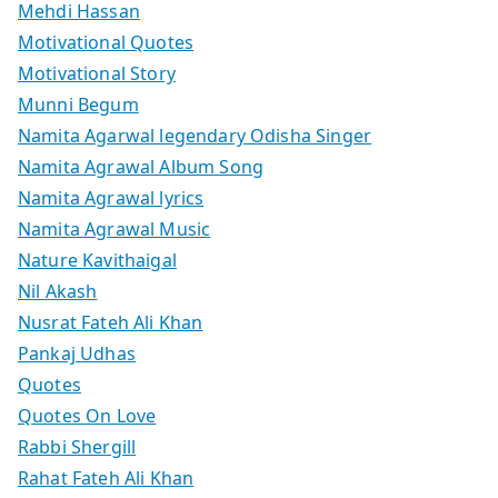
Mehdi Hassan
Motivational Quotes
Motivational Story
Munni Begum
Namita Agarwal legendary Odisha Singer
Namita Agrawal Album Song
Namita Agrawal lyrics
Namita Agrawal Music
Nature Kavithaigal
Nil Akash
Nusrat Fateh Ali Khan
Pankaj Udhas
Quotes
Quotes On Love
Rabbi Shergill
Rahat Fateh Ali Khan