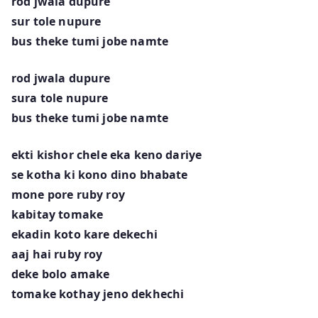
rod jwala dupure
sur tole nupure
bus theke tumi jobe namte
rod jwala dupure
sura tole nupure
bus theke tumi jobe namte
ekti kishor chele eka keno dariye
se kotha ki kono dino bhabate
mone pore ruby roy
kabitay tomake
ekadin koto kare dekechi
aaj hai ruby roy
deke bolo amake
tomake kothay jeno dekhechi