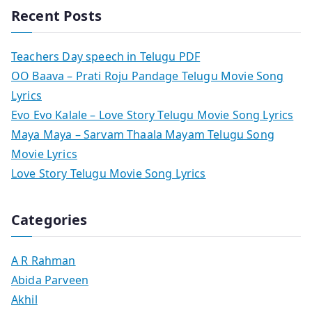
Recent Posts
Teachers Day speech in Telugu PDF
OO Baava – Prati Roju Pandage Telugu Movie Song
Lyrics
Evo Evo Kalale – Love Story Telugu Movie Song Lyrics
Maya Maya – Sarvam Thaala Mayam Telugu Song
Movie Lyrics
Love Story Telugu Movie Song Lyrics
Categories
A R Rahman
Abida Parveen
Akhil