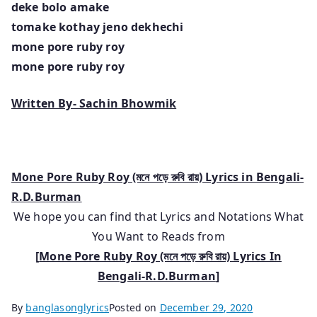
deke bolo amake
tomake kothay jeno dekhechi
mone pore ruby roy
mone pore ruby roy
Written By- Sachin Bhowmik
Mone Pore Ruby Roy (মনে পড়ে রুবি রায়) Lyrics in Bengali-
R.D.Burman
We hope you can find that Lyrics and Notations What
You Want to Reads from
[
Mone Pore Ruby Roy (মনে পড়ে রুবি রায়) Lyrics In
Bengali-R.D.Burman
]
By
banglasonglyrics
Posted on
December 29, 2020