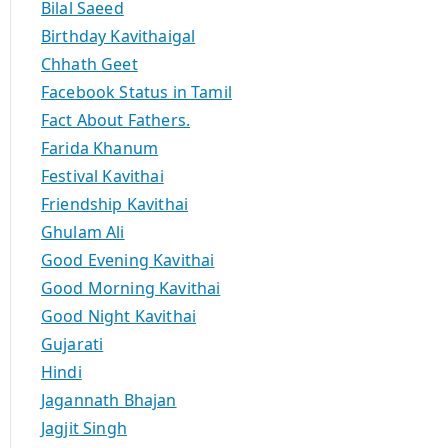
Bilal Saeed
Birthday Kavithaigal
Chhath Geet
Facebook Status in Tamil
Fact About Fathers.
Farida Khanum
Festival Kavithai
Friendship Kavithai
Ghulam Ali
Good Evening Kavithai
Good Morning Kavithai
Good Night Kavithai
Gujarati
Hindi
Jagannath Bhajan
Jagjit Singh