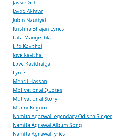
Jassie Gill
Javed Akhtar
Jubin Nautiyal
Krishna Bhajan Lyrics
Lata Mangeshkar
Life Kavithai
love kavithai
Love Kavithaigal
Lyrics
Mehdi Hassan
Motivational Quotes
Motivational Story
Munni Begum
Namita Agarwal legendary Odisha Singer
Namita Agrawal Album Song
Namita Agrawal lyrics