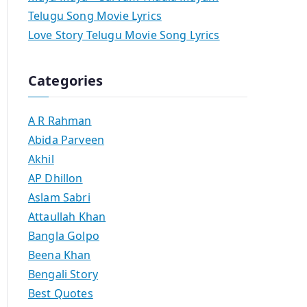
Telugu Song Movie Lyrics
Love Story Telugu Movie Song Lyrics
Categories
A R Rahman
Abida Parveen
Akhil
AP Dhillon
Aslam Sabri
Attaullah Khan
Bangla Golpo
Beena Khan
Bengali Story
Best Quotes