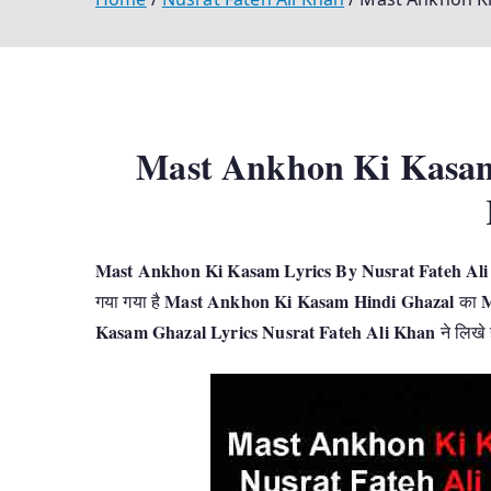
Mast Ankhon Ki Kasam 
Mast Ankhon Ki Kasam Lyrics By Nusrat Fateh Al
Mast Ankhon Ki Kasam Hindi Ghazal
M
गया गया है
का
Kasam Ghazal Lyrics Nusrat Fateh Ali Khan
ने लिखे ह