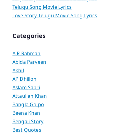
Telugu Song Movie Lyrics
Love Story Telugu Movie Song Lyrics
Categories
A R Rahman
Abida Parveen
Akhil
AP Dhillon
Aslam Sabri
Attaullah Khan
Bangla Golpo
Beena Khan
Bengali Story
Best Quotes