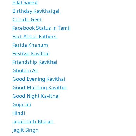
Bilal Saeed
Birthday Kavithaigal
Chhath Geet
Facebook Status in Tamil
Fact About Fathers.
Farida Khanum
Festival Kavithai
Friendship Kavithai
Ghulam Ali
Good Evening Kavithai
Good Morning Kavithai
Good Night Kavithai
Gujarati
Hindi
Jagannath Bhajan
Jagjit Singh