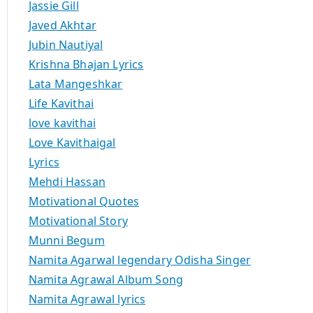
Jassie Gill
Javed Akhtar
Jubin Nautiyal
Krishna Bhajan Lyrics
Lata Mangeshkar
Life Kavithai
love kavithai
Love Kavithaigal
Lyrics
Mehdi Hassan
Motivational Quotes
Motivational Story
Munni Begum
Namita Agarwal legendary Odisha Singer
Namita Agrawal Album Song
Namita Agrawal lyrics