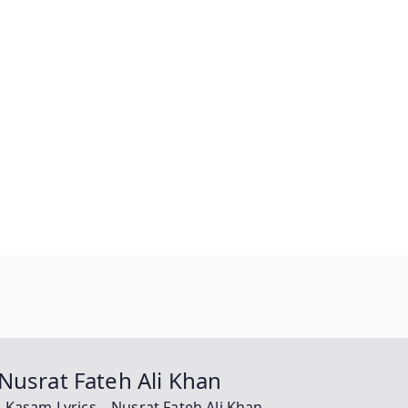
Nusrat Fateh Ali Khan
 Kasam Lyrics – Nusrat Fateh Ali Khan