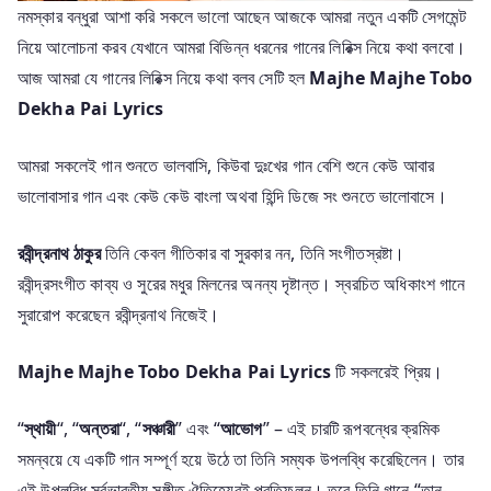
নমস্কার বন্ধুরা আশা করি সকলে ভালো আছেন আজকে আমরা নতুন একটি সেগমেন্ট
নিয়ে আলোচনা করব যেখানে আমরা বিভিন্ন ধরনের গানের লিরিক্স নিয়ে কথা বলবো।
আজ আমরা যে গানের লিরিক্স নিয়ে কথা বলব সেটি হল
Majhe Majhe Tobo
Dekha Pai Lyrics
আমরা সকলেই গান শুনতে ভালবাসি, কিউবা দুঃখের গান বেশি শুনে কেউ আবার
ভালোবাসার গান এবং কেউ কেউ বাংলা অথবা হিন্দি ডিজে সং শুনতে ভালোবাসে।
রবীন্দ্রনাথ ঠাকুর
তিনি কেবল গীতিকার বা সুরকার নন, তিনি সংগীতস্রষ্টা।
রবীন্দ্রসংগীত কাব্য ও সুরের মধুর মিলনের অনন্য দৃষ্টান্ত। স্বরচিত অধিকাংশ গানে
সুরারোপ করেছেন রবীন্দ্রনাথ নিজেই।
Majhe Majhe Tobo Dekha Pai Lyrics
টি সকলরেই প্রিয়।
“
স্থায়ী
“, “
অন্তরা
“, “
সঞ্চারী
” এবং “
আভোগ
” – এই চারটি রূপবন্ধের ক্রমিক
সমন্বয়ে যে একটি গান সম্পূর্ণ হয়ে উঠে তা তিনি সম্যক উপলব্ধি করেছিলেন। তার
এই উপলব্ধি সর্বভারতীয় সঙ্গীত ঐতিহ্যেরই প্রতিফলন। তবে তিনি গানে “তান-