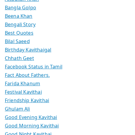
Bangla Golpo
Beena Khan
Bengali Story
Best Quotes
Bilal Saeed
Birthday Kavithaigal
Chhath Geet
Facebook Status in Tamil
Fact About Fathers.
Farida Khanum
Festival Kavithai
Friendship Kavithai
Ghulam Ali
Good Evening Kavithai
Good Morning Kavithai
Good Night Kavithai