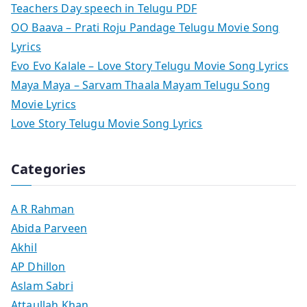
Teachers Day speech in Telugu PDF
OO Baava – Prati Roju Pandage Telugu Movie Song
Lyrics
Evo Evo Kalale – Love Story Telugu Movie Song Lyrics
Maya Maya – Sarvam Thaala Mayam Telugu Song
Movie Lyrics
Love Story Telugu Movie Song Lyrics
Categories
A R Rahman
Abida Parveen
Akhil
AP Dhillon
Aslam Sabri
Attaullah Khan