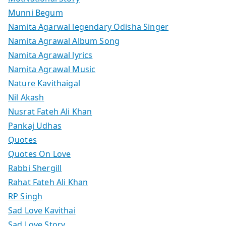
Munni Begum
Namita Agarwal legendary Odisha Singer
Namita Agrawal Album Song
Namita Agrawal lyrics
Namita Agrawal Music
Nature Kavithaigal
Nil Akash
Nusrat Fateh Ali Khan
Pankaj Udhas
Quotes
Quotes On Love
Rabbi Shergill
Rahat Fateh Ali Khan
RP Singh
Sad Love Kavithai
Sad Love Story