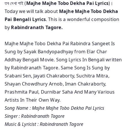
তব দেখা পাই (
Majhe Majhe Tobo Dekha Pai Lyrics
)।
Today we will talk about
Majhe Majhe Tobo Dekha
Pai Bengali Lyrics
. This is a wonderful composition
by
Rabindranath Tagore.
Majhe Majhe Tobo Dekha Pai Rabindra Sangeet Is
Sung by Sayak Bandyopadhyay from Elar Char
Addhay Bengali Movie. Song Lyrics In Bengali written
by Rabindranath Tagore. Same Song Is Sung by
Srabani Sen, Jayati Chakraborty, Suchitra Mitra,
Shayan Chowdhury Arnob, Iman Chakraborty,
Prashmita Paul, Durnibar Saha And Many Various
Artists In Their Own Way.
Song Name : Majhe Majhe Tobo Dekha Pai Lyrics
Singer : Rabindranath Tagore
Music & Lyricist :
Rabindranath Tagore