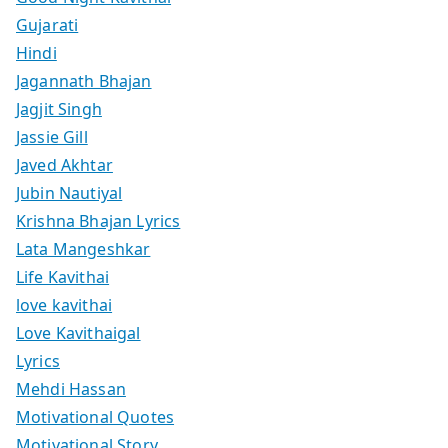
Gujarati
Hindi
Jagannath Bhajan
Jagjit Singh
Jassie Gill
Javed Akhtar
Jubin Nautiyal
Krishna Bhajan Lyrics
Lata Mangeshkar
Life Kavithai
love kavithai
Love Kavithaigal
Lyrics
Mehdi Hassan
Motivational Quotes
Motivational Story