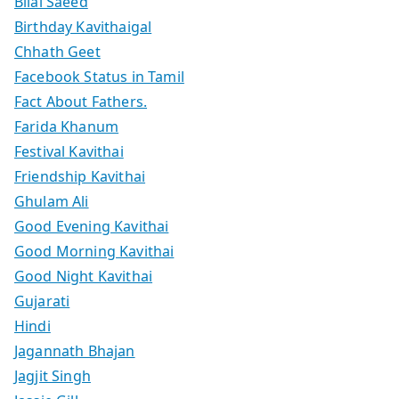
Bilal Saeed
Birthday Kavithaigal
Chhath Geet
Facebook Status in Tamil
Fact About Fathers.
Farida Khanum
Festival Kavithai
Friendship Kavithai
Ghulam Ali
Good Evening Kavithai
Good Morning Kavithai
Good Night Kavithai
Gujarati
Hindi
Jagannath Bhajan
Jagjit Singh