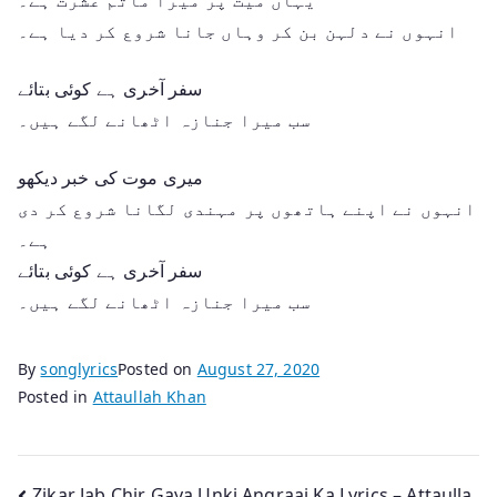
انہوں نے دلہن بن کر وہاں جانا شروع کر دیا ہے۔
سفر آخری ہے کوئی بتائے
سب میرا جنازہ اٹھانے لگے ہیں۔
میری موت کی خبر دیکھو
انہوں نے اپنے ہاتھوں پر مہندی لگانا شروع کر دی
ہے۔
سفر آخری ہے کوئی بتائے
سب میرا جنازہ اٹھانے لگے ہیں۔
By
songlyrics
Posted on
August 27, 2020
Posted in
Attaullah Khan
Zikar Jab Chir Gaya Unki Angraai Ka Lyrics – Attaulla