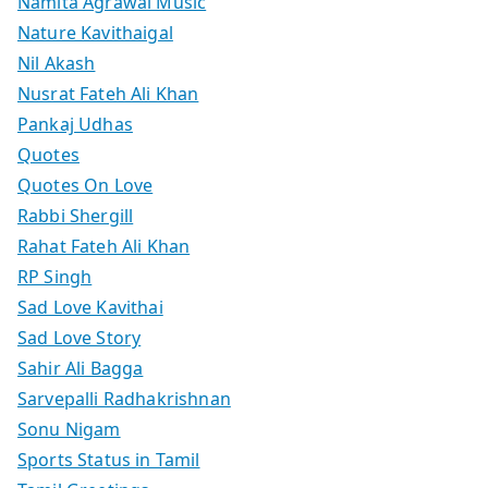
Namita Agrawal Music
Nature Kavithaigal
Nil Akash
Nusrat Fateh Ali Khan
Pankaj Udhas
Quotes
Quotes On Love
Rabbi Shergill
Rahat Fateh Ali Khan
RP Singh
Sad Love Kavithai
Sad Love Story
Sahir Ali Bagga
Sarvepalli Radhakrishnan
Sonu Nigam
Sports Status in Tamil