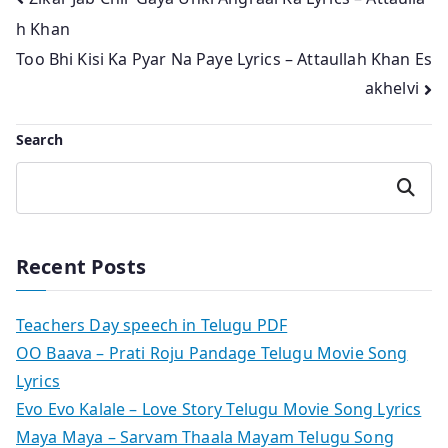
Post
h Khan
navigation
Too Bhi Kisi Ka Pyar Na Paye Lyrics – Attaullah Khan Es
akhelvi
Search
Search
Recent Posts
Teachers Day speech in Telugu PDF
OO Baava – Prati Roju Pandage Telugu Movie Song
Lyrics
Evo Evo Kalale – Love Story Telugu Movie Song Lyrics
Maya Maya – Sarvam Thaala Mayam Telugu Song