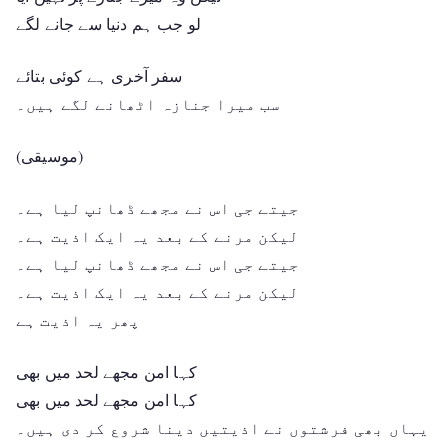
لو جب ہم دنیا سے جانے لگے
سفر آخری ہے کوئی بتائے
سب میرا جنازہ اٹھانے لگے ہیں۔
(موسیقی)
جیتے جی اس نے مجھے ڈھانپ لیا ہے۔
لیکن مرنے کے بعد یہ ایک اذیت ہے۔
جیتے جی اس نے مجھے ڈھانپ لیا ہے۔
لیکن مرنے کے بعد یہ ایک اذیت ہے۔
پھر یہ اذیت ہے
کہا امن مجھے لحد میں بھی
کہا امن مجھے لحد میں بھی
یہاں بھی فرشتوں نے اذیتیں دینا شروع کر دی ہیں۔