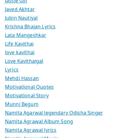
Jassie Gill
Javed Akhtar
Jubin Nautiyal
Krishna Bhajan Lyrics
Lata Mangeshkar
Life Kavithai
love kavithai
Love Kavithaigal
Lyrics
Mehdi Hassan
Motivational Quotes
Motivational Story
Munni Begum
Namita Agarwal legendary Odisha Singer
Namita Agrawal Album Song
Namita Agrawal lyrics