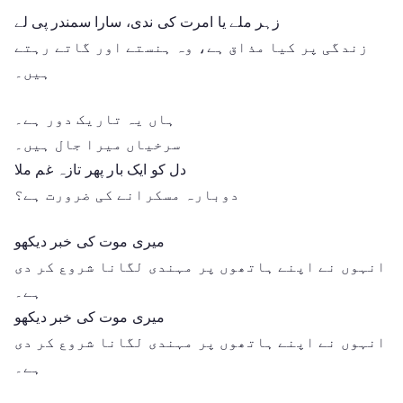
زہر ملے یا امرت کی ندی، سارا سمندر پی لے
زندگی پر کیا مذاق ہے، وہ ہنستے اور گاتے رہتے
ہیں۔
ہاں یہ تاریک دور ہے۔
سرخیاں میرا جال ہیں۔
دل کو ایک بار پھر تازہ غم ملا
دوبارہ مسکرانے کی ضرورت ہے؟
میری موت کی خبر دیکھو
انہوں نے اپنے ہاتھوں پر مہندی لگانا شروع کر دی
ہے۔
میری موت کی خبر دیکھو
انہوں نے اپنے ہاتھوں پر مہندی لگانا شروع کر دی
ہے۔