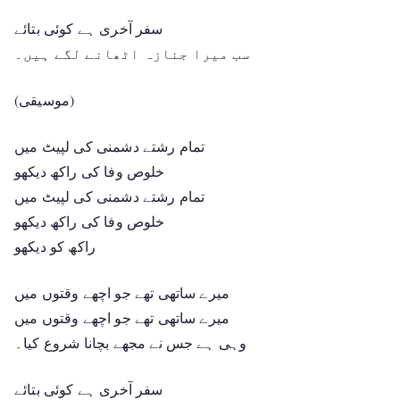
سفر آخری ہے کوئی بتائے
سب میرا جنازہ اٹھانے لگے ہیں۔
(موسیقی)
تمام رشتے دشمنی کی لپیٹ میں
خلوص وفا کی راکھ دیکھو
تمام رشتے دشمنی کی لپیٹ میں
خلوص وفا کی راکھ دیکھو
راکھ کو دیکھو
میرے ساتھی تھے جو اچھے وقتوں میں
میرے ساتھی تھے جو اچھے وقتوں میں
وہی ہے جس نے مجھے بچانا شروع کیا۔
سفر آخری ہے کوئی بتائے