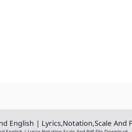
nd English | Lyrics,Notation,Scale And 
nd English | Lyrics,Notation,Scale And Pdf File Download