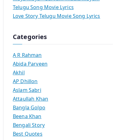
Telugu Song Movie Lyrics
Love Story Telugu Movie Song Lyrics
Categories
A R Rahman
Abida Parveen
Akhil
AP Dhillon
Aslam Sabri
Attaullah Khan
Bangla Golpo
Beena Khan
Bengali Story
Best Quotes