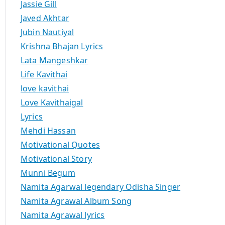
Jassie Gill
Javed Akhtar
Jubin Nautiyal
Krishna Bhajan Lyrics
Lata Mangeshkar
Life Kavithai
love kavithai
Love Kavithaigal
Lyrics
Mehdi Hassan
Motivational Quotes
Motivational Story
Munni Begum
Namita Agarwal legendary Odisha Singer
Namita Agrawal Album Song
Namita Agrawal lyrics