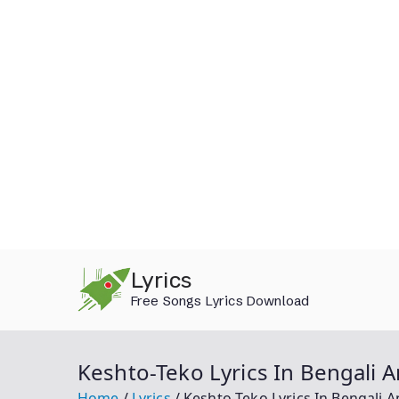
Skip
Lyrics
to
Free Songs Lyrics Download
content
Keshto-Teko Lyrics In Bengali A
Home
Lyrics
Keshto-Teko Lyrics In Bengali A