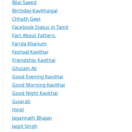
Bilal Saeed
Birthday Kavithaigal
Chhath Geet
Facebook Status in Tamil
Fact About Fathers.
Farida Khanum
Festival Kavithai
Friendship Kavithai
Ghulam Ali
Good Evening Kavithai
Good Morning Kavithai
Good Night Kavithai
Gujarati
Hindi
Jagannath Bhajan
Jagjit Singh