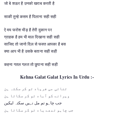
जो बे शऊर है उनको खराब करती है
साकी तुम्हे कसम है पिलाना सही सही
ऐ मय फरोश भीड़ है तेरी दुकान पर
ग्राहक है हम भी माल दिखाना सही सही
साजिद तो जानो दिल से फक्त आपका है बस
क्या आप भी है उसके बताना सही सही
कहना गतल गलत तो छुपाना सही सही
Kehna Galat Galat Lyrics In Urdu :-
تنائی می فریاد تو کر سکتہ ہن
ویرانے کو آباد تو کر سکاتا ہن
جب چاہو تم مل نہیں سکتہ لیکین
جب چاہو تمھے یاد تو کر سکاتا ہن