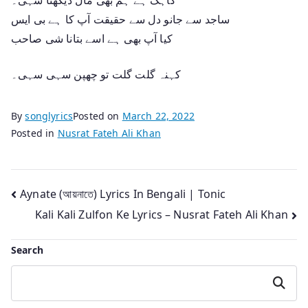
ساجد سے جانو دل سے حقیقت آپ کا ہے بی ایس
کیا آپ بھی ہے اسے بتانا شی صاحب
کہنہ گلت گلت تو چھپن سہی سہی۔
By
songlyrics
Posted on
March 22, 2022
Posted in
Nusrat Fateh Ali Khan
Post
Aynate (আয়নাতে) Lyrics In Bengali | Tonic
Kali Kali Zulfon Ke Lyrics – Nusrat Fateh Ali Khan
navigation
Search
Search