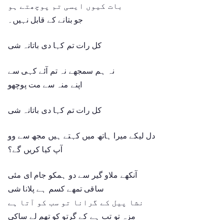
بات کیوں ایسی تم پوچھتے ہو
جو بتانے کے قابل نہیں۔
کل رات تم کہا دی باتانہ شی
نہ ہم سمجھے نہ تم آئے کہی سے
اپنے منہ سے مت پوچھو
کل رات تم کہا دی باتانہ شی
دل لیکے میرا ہاتھ میں کہتے ہیں مجھ سے وو
آپ کیا کریں گے؟
آنکھے ملاو گیر سے دو ہمکو جام ای مئی
ساقی تمھے کسم ہے پلانا شی
نشا پیل کے گرانا تو سب کو آتا ہے
مزہ تو تب ہے کے گرتو کو تھم لے ساکی