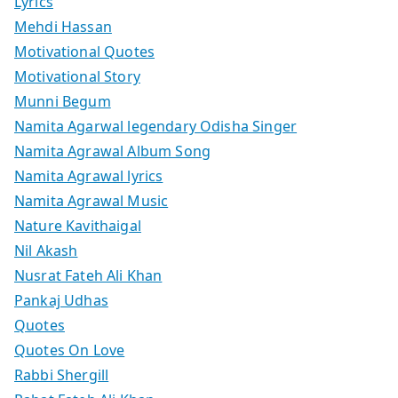
Lyrics
Mehdi Hassan
Motivational Quotes
Motivational Story
Munni Begum
Namita Agarwal legendary Odisha Singer
Namita Agrawal Album Song
Namita Agrawal lyrics
Namita Agrawal Music
Nature Kavithaigal
Nil Akash
Nusrat Fateh Ali Khan
Pankaj Udhas
Quotes
Quotes On Love
Rabbi Shergill