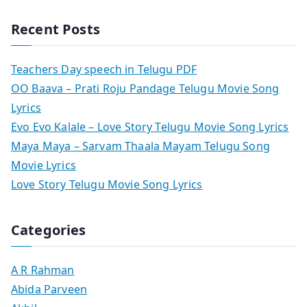
Recent Posts
Teachers Day speech in Telugu PDF
OO Baava – Prati Roju Pandage Telugu Movie Song
Lyrics
Evo Evo Kalale – Love Story Telugu Movie Song Lyrics
Maya Maya – Sarvam Thaala Mayam Telugu Song
Movie Lyrics
Love Story Telugu Movie Song Lyrics
Categories
A R Rahman
Abida Parveen