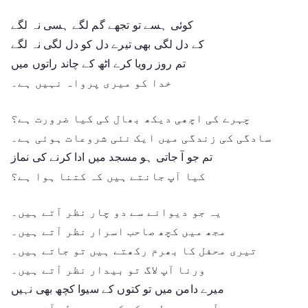
کوئی ہسے تو تجھے گم لگے ہسی نہ لگے
کے دل لگی بھی تیرے دل کو دل لگی نہ لگے
تم روز رویا کرے اٹھ کے چاند راتوں میں
خدا کو میری پرواہ نہیں ہے۔
چہرے کی اچھی دیکھ بھال کی کیا ضرورت ہے؟
سادگی کی زندگی میں ایک نئی شروعات ہوئی ہے۔
تم جو آ جاتی ہو مسجد میں ادا کرنے کی نماز
کیا آپ جانتے ہیں کہ کتنا ہوا ہے؟
یہ جو دیوانے سے دو چار نظر آتے ہیں۔
مجھ میں کچھ صاحب اسرار نظر آتے ہیں۔
تیری محفل کا بھرم رکھتے ہیں تو جاتے ہیں۔
ورنا آپ لاگ تو بیدار نظر آتے ہیں۔
میرے دامن میں تو کتوں کے سیوا کچھ بھی نہیں
آپ سے پھولوں کے کھریدہ نظر آتے ہیں