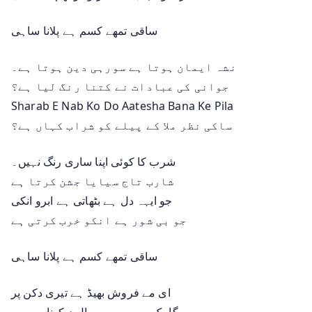
ساقی تمھے کسم ہے پلانا ساہی
نشہ ایمان ہوتا ہے سورہی دین ہوتا ہے۔
جوانی کی عبادات نے کتنا رنگ لیا ہے؟
Sharab E Nab Ko Do Aatesha Bana Ke Pila
ساکی نظر ملا کے پیلے کو شراب کہاں ہے؟
شرب کا کوئی اپنا ساری رنگ نہیں۔
شارب تاج سیایا جشن کرتا ہے
جو ایہہ دل ہے بٹھاتی ہے ابرو انکی
جو بی شور ہے انکو خرب کرتی ہے
ساقی تمھے کسم ہے پلانا ساہی
ای مے فروش بھیڈ ہے تیری دکن پر
گاہک ہے ہم بھی مال دیکھنا سہی۔