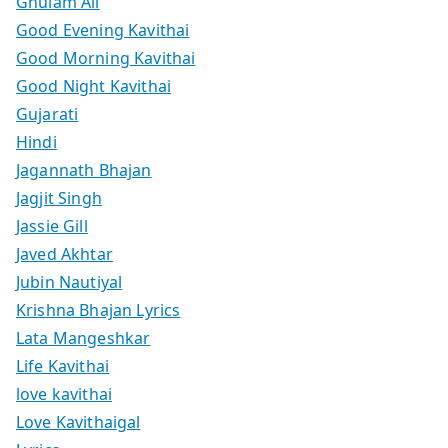
Ghulam Ali
Good Evening Kavithai
Good Morning Kavithai
Good Night Kavithai
Gujarati
Hindi
Jagannath Bhajan
Jagjit Singh
Jassie Gill
Javed Akhtar
Jubin Nautiyal
Krishna Bhajan Lyrics
Lata Mangeshkar
Life Kavithai
love kavithai
Love Kavithaigal