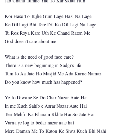
Jab Chahu Tumhe Yad To Kar Skata Hun
Koi Hase To Tujhe Gum Lage Hasi Na Lage
Ke Dil Lagi Bhi Tere Dil Ko Dil Lagi Na Lage
Tu Roz Roya Kare Uth Ke Chand Raton Me
God doesn’t care about me
What is the need of good face care?
There is a new beginning in Sadgi’s life
Tum Jo Aa Jate Ho Masjid Me Ada Karne Namaz
Do you know how much has happened?
Ye Jo Diwane Se Do Char Nazar Aate Hai
In me Kuch Sahib e Asrar Nazar Aate Hai
Teri Mehfil Ka Bharam Rkhte Hai So Jate Hai
Varna ye log to bedar nazar aate hai
Mere Daman Me To Katon Ke Siwa Kuch Bhi Nahi