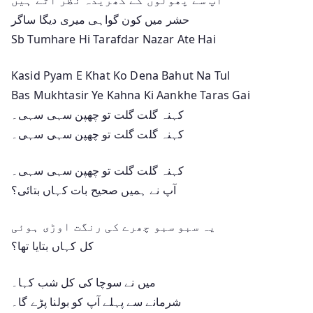
حشر میں کون گواہی میری دیگا ساگر
Sb Tumhare Hi Tarafdar Nazar Ate Hai
Kasid Pyam E Khat Ko Dena Bahut Na Tul
Bas Mukhtasir Ye Kahna Ki Aankhe Taras Gai
کہنہ گلت گلت تو چھپن سہی سہی۔
کہنہ گلت گلت تو چھپن سہی سہی۔
کہنہ گلت گلت تو چھپن سہی سہی۔
آپ نے ہمیں صحیح بات کہاں بتائی؟
یہ سبو سبو چھرے کی رنگت اوڑی ہوئی
کل کہاں بتایا تھا؟
میں نے سوچا کی کل شب کہا۔
شرمانے سے پہلے آپ کو بولنا پڑے گا۔