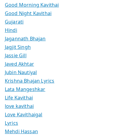
Good Morning Kavithai
Good Night Kavithai
Gujarati
Hindi
Jagannath Bhajan
Jagjit Singh
Jassie Gill
Javed Akhtar
Jubin Nautiyal
Krishna Bhajan Lyrics
Lata Mangeshkar
Life Kavithai
love kavithai
Love Kavithaigal
Lyrics
Mehdi Hassan