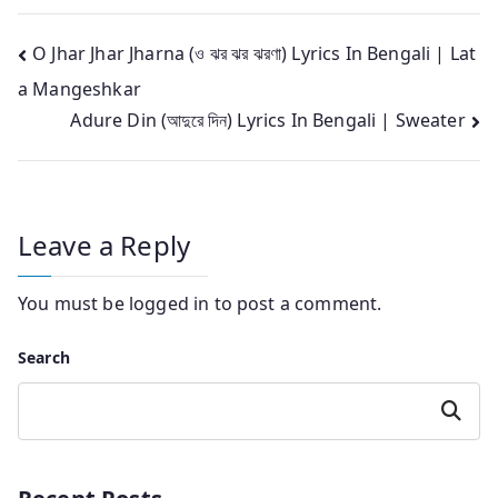
Post
O Jhar Jhar Jharna (ও ঝর ঝর ঝরণা) Lyrics In Bengali | Lat
a Mangeshkar
navigation
Adure Din (আদুরে দিন) Lyrics In Bengali | Sweater
Leave a Reply
You must be
logged in
to post a comment.
Search
Search