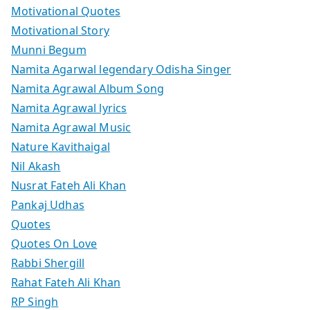
Motivational Quotes
Motivational Story
Munni Begum
Namita Agarwal legendary Odisha Singer
Namita Agrawal Album Song
Namita Agrawal lyrics
Namita Agrawal Music
Nature Kavithaigal
Nil Akash
Nusrat Fateh Ali Khan
Pankaj Udhas
Quotes
Quotes On Love
Rabbi Shergill
Rahat Fateh Ali Khan
RP Singh