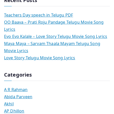
Recent Posts
Teachers Day speech in Telugu PDF
OO Baava – Prati Roju Pandage Telugu Movie Song
Lyrics
Evo Evo Kalale – Love Story Telugu Movie Song Lyrics
Maya Maya – Sarvam Thaala Mayam Telugu Song
Movie Lyrics
Love Story Telugu Movie Song Lyrics
Categories
A R Rahman
Abida Parveen
Akhil
AP Dhillon