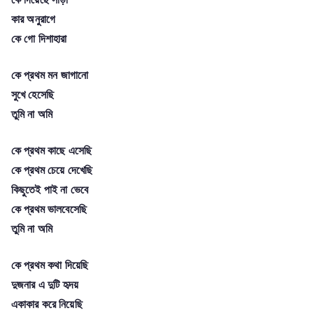
কার অনুরাগে
কে গো দিশাহারা
কে প্রথম মন জাগানো
সুখে হেসেছি
তুমি না অমি
কে প্রথম কাছে এসেছি
কে প্রথম চেয়ে দেখেছি
কিছুতেই পাই না ভেবে
কে প্রথম ভালবেসেছি
তুমি না অমি
কে প্রথম কথা দিয়েছি
দুজনার এ দুটি হৃদয়
একাকার করে নিয়েছি