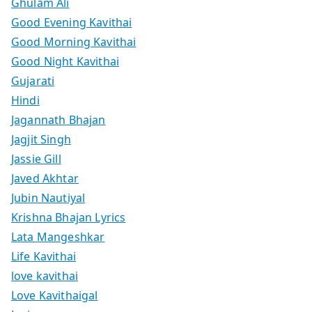
Ghulam Ali
Good Evening Kavithai
Good Morning Kavithai
Good Night Kavithai
Gujarati
Hindi
Jagannath Bhajan
Jagjit Singh
Jassie Gill
Javed Akhtar
Jubin Nautiyal
Krishna Bhajan Lyrics
Lata Mangeshkar
Life Kavithai
love kavithai
Love Kavithaigal