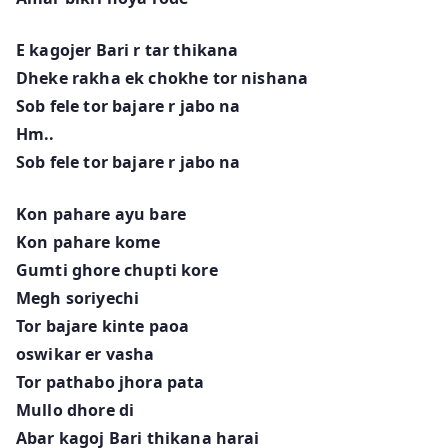
E kagojer Bari r tar thikana
Dheke rakha ek chokhe tor nishana
Sob fele tor bajare r jabo na
Hm..
Sob fele tor bajare r jabo na
Kon pahare ayu bare
Kon pahare kome
Gumti ghore chupti kore
Megh soriyechi
Tor bajare kinte paoa
oswikar er vasha
Tor pathabo jhora pata
Mullo dhore di
Abar kagoj Bari thikana harai