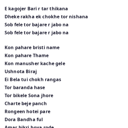
E kagojer Bari r tar thikana
Dheke rakha ek chokhe tor nishana
Sob fele tor bajare r jabo na
Sob fele tor bajare r jabo na
Kon pahare bristi name
Kon pahare Thame
Kon manusher kache gele
Ushnota Biraj
Ei Bela tui chokh rangas
Tor baranda hase
Tor bikele Sona jhore
Charte beje panch
Rongeen hotei pare
Dora Bandha ful
Amar bikri hoya rode