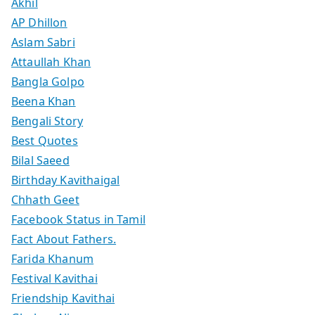
Akhil
AP Dhillon
Aslam Sabri
Attaullah Khan
Bangla Golpo
Beena Khan
Bengali Story
Best Quotes
Bilal Saeed
Birthday Kavithaigal
Chhath Geet
Facebook Status in Tamil
Fact About Fathers.
Farida Khanum
Festival Kavithai
Friendship Kavithai