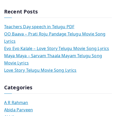
Recent Posts
Teachers Day speech in Telugu PDF
OO Baava – Prati Roju Pandage Telugu Movie Song
Lyrics
Evo Evo Kalale – Love Story Telugu Movie Song Lyrics
Maya Maya – Sarvam Thaala Mayam Telugu Song
Movie Lyrics
Love Story Telugu Movie Song Lyrics
Categories
A R Rahman
Abida Parveen