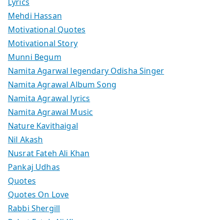
Lyrics
Mehdi Hassan
Motivational Quotes
Motivational Story
Munni Begum
Namita Agarwal legendary Odisha Singer
Namita Agrawal Album Song
Namita Agrawal lyrics
Namita Agrawal Music
Nature Kavithaigal
Nil Akash
Nusrat Fateh Ali Khan
Pankaj Udhas
Quotes
Quotes On Love
Rabbi Shergill