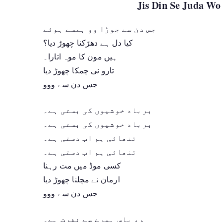
Jis Din Se Juda W
جس دن سے جوڑا وو ہمسے ہوئے
کیا دل ہے دھڑکنا چھوڑ دیا؟
ہیں مون کا موہ اتارا۔
تارو نی چمکا چھوڑ دیا
جس دن سے ووو
برباد خوشیوں کی بستی ہے۔
برباد خوشیوں کی بستی ہے۔
تنھائی ہم اب دستی ہے۔
تنھائی ہم اب دستی ہے۔
کسی موڈ میں مت رہنا
ارمان نے مچلنا چھوڑ دیا
جس دن سے ووو
وو پاس ہمرے سے نفرت ہے۔