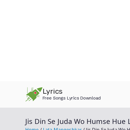
Skip
Lyrics
to
Free Songs Lyrics Download
content
Jis Din Se Juda Wo Humse Hue 
Home
Lata Mangeshkar
Jis Din Se Juda Wo