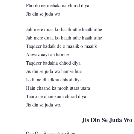
Phoolo ne mehakana vhhod diya
Jis din se juda wo
Jab mere duaa ko haath uthe haath uthe
Jab mere duaa ko haath uthe haath uthe
Taqdeer badalk de o maalik o maalik
Aawaz aayi ab hamne
Taqdeer badalna chhod diya
Jis din se juda wo hamse hue
Is dil ne dhadkna chhod diya
Hain chaand ka mooh utara utara
Taaro ne chamkana chhod diya
Jis din se juda wo.
Jis Din Se Juda Wo
जिस दिन से जुड़ा वो हमसे हुए