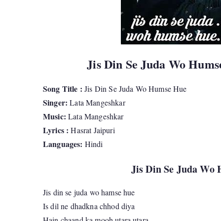
Jis Din Se Juda Wo Hums
Song Title :
Jis Din Se Juda Wo Humse Hue
Singer:
Lata Mangeshkar
Music:
Lata Mangeshkar
Lyrics :
Hasrat Jaipuri
Languages:
Hindi
Jis Din Se Juda Wo 
Jis din se juda wo hamse hue
Is dil ne dhadkna chhod diya
Hain chaand ka mooh utara utara