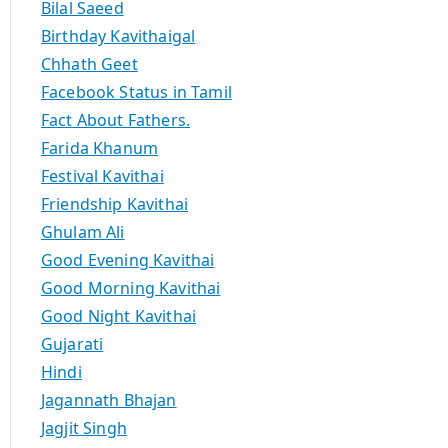
Bilal Saeed
Birthday Kavithaigal
Chhath Geet
Facebook Status in Tamil
Fact About Fathers.
Farida Khanum
Festival Kavithai
Friendship Kavithai
Ghulam Ali
Good Evening Kavithai
Good Morning Kavithai
Good Night Kavithai
Gujarati
Hindi
Jagannath Bhajan
Jagjit Singh