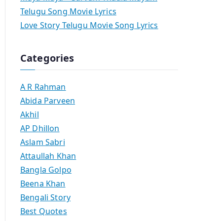
Telugu Song Movie Lyrics
Love Story Telugu Movie Song Lyrics
Categories
A R Rahman
Abida Parveen
Akhil
AP Dhillon
Aslam Sabri
Attaullah Khan
Bangla Golpo
Beena Khan
Bengali Story
Best Quotes