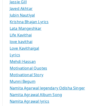
Jassie Gill
Javed Akhtar
Jubin Nautiyal
Krishna Bhajan Lyrics
Lata Mangeshkar
Life Kavithai
love kavithai
Love Kavithaigal
Lyrics
Mehdi Hassan
Motivational Quotes
Motivational Story
Munni Begum
Namita Agarwal legendary Odisha Singer
Namita Agrawal Album Song
Namita Agrawal lyrics