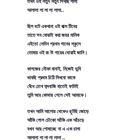
তখন ওই নতুন নতুন শিখছি শালা
আলালা লা লা লা লালা..
ছিল বটে একখানা ওই বাক্স টিনের
তাতে সব বোঝাই করা জহর মানিক
এইতো সেদিন প্রথম গানের স্কুলে
তোমার ওই রং টা গায়ের থোরাই জানি।
কাগজের নৌকা বানাই, নিজেই ডুবি
ভাবছি প্রথম চিঠি লিখবো কাকে
বেঁধে চোখ শব্দবাজি হাতেই ফাটাই
তুমি আর কোথায় পেলে সেই আমাকে।
তখন আমি আলোর থেকেও ছুটছি জোড়ে
আঁকি গোল চৌকো আঁকি এক আঁচড়ে
যখন আর পোষাচ্ছে না এ এক চালা
আলালা লা লা লা লালা ..