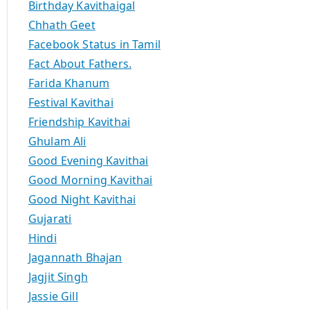
Birthday Kavithaigal
Chhath Geet
Facebook Status in Tamil
Fact About Fathers.
Farida Khanum
Festival Kavithai
Friendship Kavithai
Ghulam Ali
Good Evening Kavithai
Good Morning Kavithai
Good Night Kavithai
Gujarati
Hindi
Jagannath Bhajan
Jagjit Singh
Jassie Gill