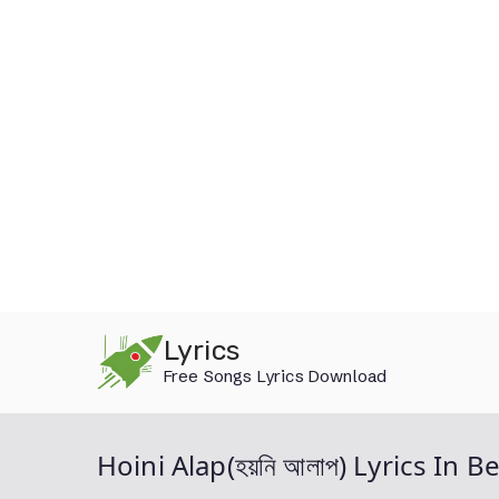
Skip
Lyrics
to
Free Songs Lyrics Download
content
Hoini Alap(হয়নি আলাপ) Lyrics In