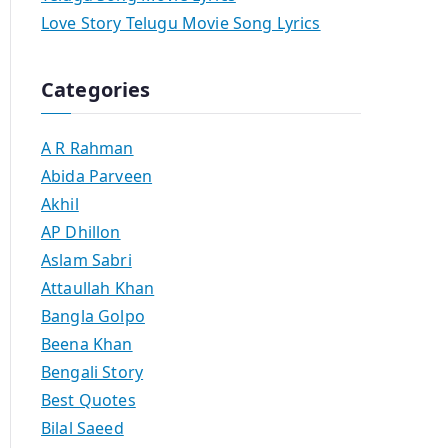
Love Story Telugu Movie Song Lyrics
Categories
A R Rahman
Abida Parveen
Akhil
AP Dhillon
Aslam Sabri
Attaullah Khan
Bangla Golpo
Beena Khan
Bengali Story
Best Quotes
Bilal Saeed