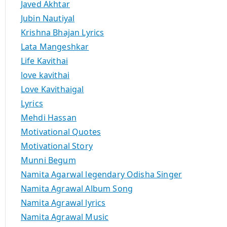
Javed Akhtar
Jubin Nautiyal
Krishna Bhajan Lyrics
Lata Mangeshkar
Life Kavithai
love kavithai
Love Kavithaigal
Lyrics
Mehdi Hassan
Motivational Quotes
Motivational Story
Munni Begum
Namita Agarwal legendary Odisha Singer
Namita Agrawal Album Song
Namita Agrawal lyrics
Namita Agrawal Music