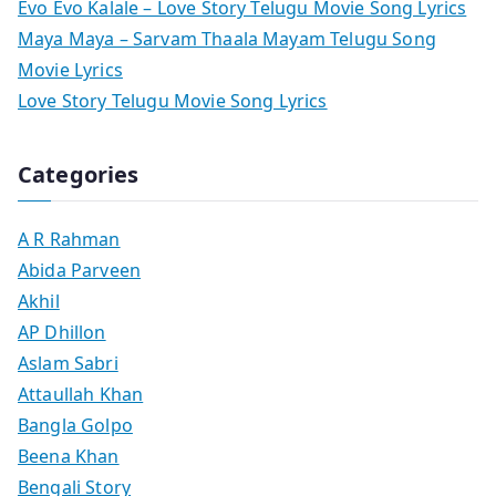
Evo Evo Kalale – Love Story Telugu Movie Song Lyrics
Maya Maya – Sarvam Thaala Mayam Telugu Song
Movie Lyrics
Love Story Telugu Movie Song Lyrics
Categories
A R Rahman
Abida Parveen
Akhil
AP Dhillon
Aslam Sabri
Attaullah Khan
Bangla Golpo
Beena Khan
Bengali Story