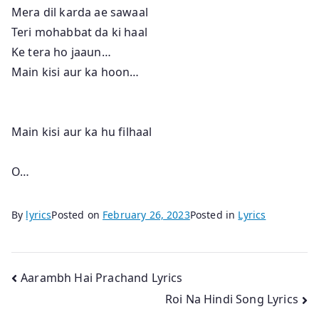
Mera dil karda ae sawaal
Teri mohabbat da ki haal
Ke tera ho jaaun…
Main kisi aur ka hoon…
Main kisi aur ka hu filhaal
O…
By
lyrics
Posted on
February 26, 2023
Posted in
Lyrics
Post
Aarambh Hai Prachand Lyrics
Roi Na Hindi Song Lyrics
navigation