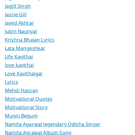
Jagjit Singh
Jassie Gill
Javed Akhtar
Jubin Nautiyal
Krishna Bhajan Lyrics
Lata Mangeshkar
Life Kavithai
love kavithai
Love Kavithaigal
Lyrics
Mehdi Hassan
Motivational Quotes
Motivational Story
Munni Begum
Namita Agarwal legendary Odisha Singer
Namita Agrawal Album Song