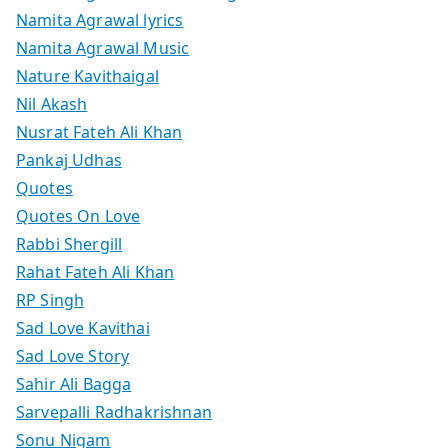
Namita Agrawal lyrics
Namita Agrawal Music
Nature Kavithaigal
Nil Akash
Nusrat Fateh Ali Khan
Pankaj Udhas
Quotes
Quotes On Love
Rabbi Shergill
Rahat Fateh Ali Khan
RP Singh
Sad Love Kavithai
Sad Love Story
Sahir Ali Bagga
Sarvepalli Radhakrishnan
Sonu Nigam