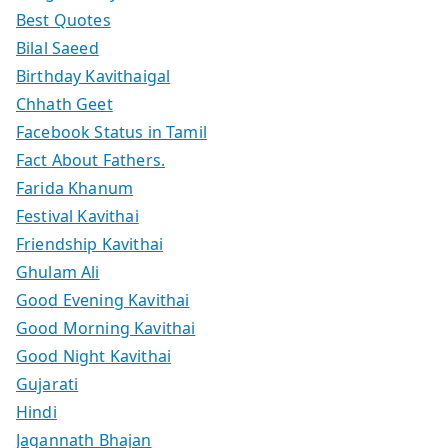
Best Quotes
Bilal Saeed
Birthday Kavithaigal
Chhath Geet
Facebook Status in Tamil
Fact About Fathers.
Farida Khanum
Festival Kavithai
Friendship Kavithai
Ghulam Ali
Good Evening Kavithai
Good Morning Kavithai
Good Night Kavithai
Gujarati
Hindi
Jagannath Bhajan