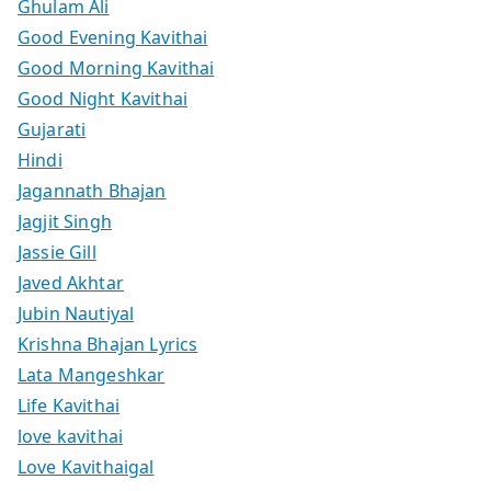
Ghulam Ali
Good Evening Kavithai
Good Morning Kavithai
Good Night Kavithai
Gujarati
Hindi
Jagannath Bhajan
Jagjit Singh
Jassie Gill
Javed Akhtar
Jubin Nautiyal
Krishna Bhajan Lyrics
Lata Mangeshkar
Life Kavithai
love kavithai
Love Kavithaigal