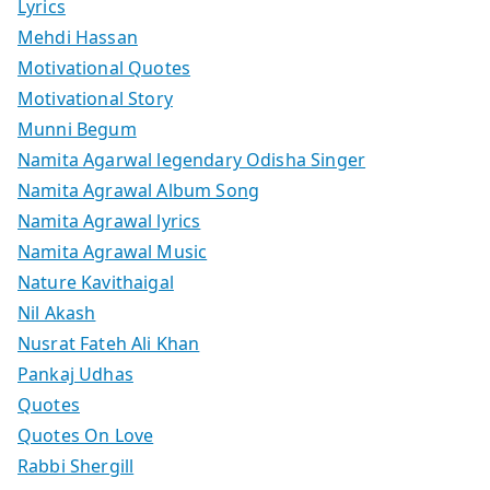
Lyrics
Mehdi Hassan
Motivational Quotes
Motivational Story
Munni Begum
Namita Agarwal legendary Odisha Singer
Namita Agrawal Album Song
Namita Agrawal lyrics
Namita Agrawal Music
Nature Kavithaigal
Nil Akash
Nusrat Fateh Ali Khan
Pankaj Udhas
Quotes
Quotes On Love
Rabbi Shergill