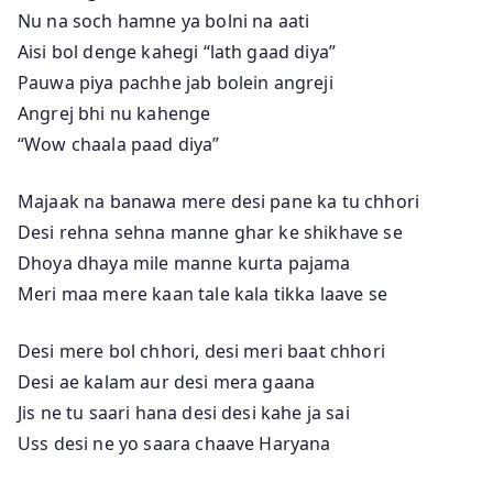
Nu na soch hamne ya bolni na aati
Aisi bol denge kahegi “lath gaad diya”
Pauwa piya pachhe jab bolein angreji
Angrej bhi nu kahenge
“Wow chaala paad diya”
Majaak na banawa mere desi pane ka tu chhori
Desi rehna sehna manne ghar ke shikhave se
Dhoya dhaya mile manne kurta pajama
Meri maa mere kaan tale kala tikka laave se
Desi mere bol chhori, desi meri baat chhori
Desi ae kalam aur desi mera gaana
Jis ne tu saari hana desi desi kahe ja sai
Uss desi ne yo saara chaave Haryana