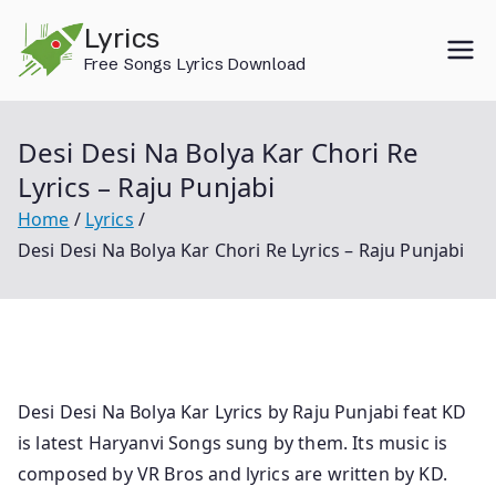
Skip
Lyrics
to
Free Songs Lyrics Download
content
Desi Desi Na Bolya Kar Chori Re
Lyrics – Raju Punjabi
Home
Lyrics
Desi Desi Na Bolya Kar Chori Re Lyrics – Raju Punjabi
Desi Desi Na Bolya Kar Lyrics by Raju Punjabi feat KD
is latest Haryanvi Songs sung by them. Its music is
composed by VR Bros and lyrics are written by KD.