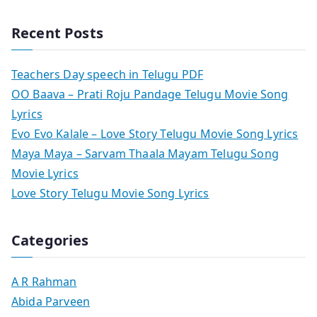
Recent Posts
Teachers Day speech in Telugu PDF
OO Baava – Prati Roju Pandage Telugu Movie Song
Lyrics
Evo Evo Kalale – Love Story Telugu Movie Song Lyrics
Maya Maya – Sarvam Thaala Mayam Telugu Song
Movie Lyrics
Love Story Telugu Movie Song Lyrics
Categories
A R Rahman
Abida Parveen