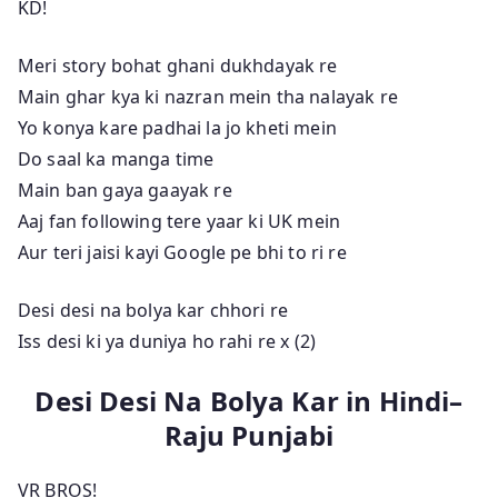
KD!
Meri story bohat ghani dukhdayak re
Main ghar kya ki nazran mein tha nalayak re
Yo konya kare padhai la jo kheti mein
Do saal ka manga time
Main ban gaya gaayak re
Aaj fan following tere yaar ki UK mein
Aur teri jaisi kayi Google pe bhi to ri re
Desi desi na bolya kar chhori re
Iss desi ki ya duniya ho rahi re x (2)
Desi Desi Na Bolya Kar in Hindi–
Raju Punjabi
VR BROS!