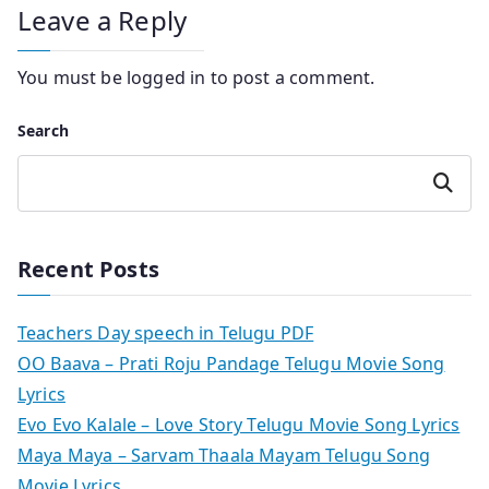
Leave a Reply
You must be
logged in
to post a comment.
Search
Search
Recent Posts
Teachers Day speech in Telugu PDF
OO Baava – Prati Roju Pandage Telugu Movie Song
Lyrics
Evo Evo Kalale – Love Story Telugu Movie Song Lyrics
Maya Maya – Sarvam Thaala Mayam Telugu Song
Movie Lyrics