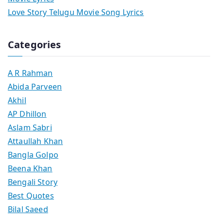
Love Story Telugu Movie Song Lyrics
Categories
A R Rahman
Abida Parveen
Akhil
AP Dhillon
Aslam Sabri
Attaullah Khan
Bangla Golpo
Beena Khan
Bengali Story
Best Quotes
Bilal Saeed