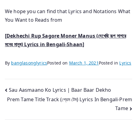
We hope you can find that Lyrics and Notations What
You Want to Reads from
[
Dekhechi Rup Sagore Moner Manus (দেখেছি রূপ সাগরে
মনের মানুষ) Lyrics
in
Bengali-Shaan
]
By
banglasonglyrics
Posted on
March 1, 2021
Posted in
Lyrics
Post
Sau Aasmaano Ko Lyrics | Baar Baar Dekho
Prem Tame Title Track (প্রেম টেম) Lyrics In Bengali-Prem
navigation
Tame