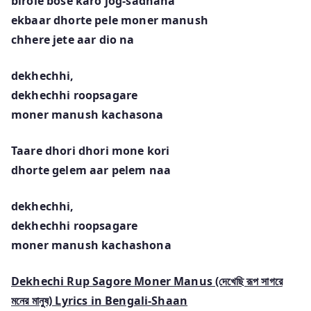
birole bose karo jog-sadhana
ekbaar dhorte pele moner manush
chhere jete aar dio na
dekhechhi,
dekhechhi roopsagare
moner manush kachasona
Taare dhori dhori mone kori
dhorte gelem aar pelem naa
dekhechhi,
dekhechhi roopsagare
moner manush kachashona
Dekhechi Rup
Sagore Moner Manus (দেখেছি রূপ সাগরে
মনের মানুষ) Lyrics
in
Bengali-Shaan