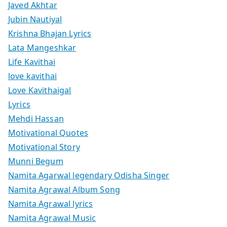
Javed Akhtar
Jubin Nautiyal
Krishna Bhajan Lyrics
Lata Mangeshkar
Life Kavithai
love kavithai
Love Kavithaigal
Lyrics
Mehdi Hassan
Motivational Quotes
Motivational Story
Munni Begum
Namita Agarwal legendary Odisha Singer
Namita Agrawal Album Song
Namita Agrawal lyrics
Namita Agrawal Music