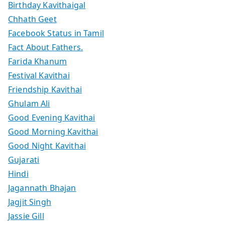
Birthday Kavithaigal
Chhath Geet
Facebook Status in Tamil
Fact About Fathers.
Farida Khanum
Festival Kavithai
Friendship Kavithai
Ghulam Ali
Good Evening Kavithai
Good Morning Kavithai
Good Night Kavithai
Gujarati
Hindi
Jagannath Bhajan
Jagjit Singh
Jassie Gill