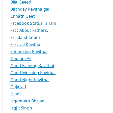
Bilal Saeed
Birthday Kavithaigal
Chhath Geet
Facebook Status in Tamil
Fact About Fathers.
Farida Khanum
Festival Kavithai
Friendship Kavithai
Ghulam Ali
Good Evening Kavithai
Good Morning Kavithai
Good Night Kavithai
Gujarati
Hindi
Jagannath Bhajan
Jagjit Singh