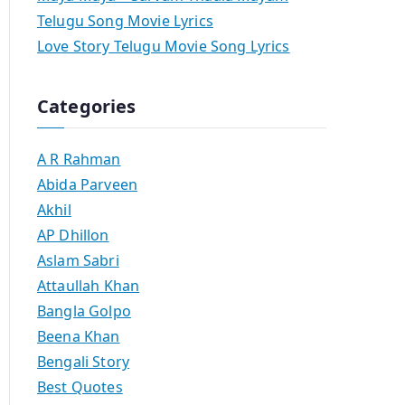
Telugu Song Movie Lyrics
Love Story Telugu Movie Song Lyrics
Categories
A R Rahman
Abida Parveen
Akhil
AP Dhillon
Aslam Sabri
Attaullah Khan
Bangla Golpo
Beena Khan
Bengali Story
Best Quotes