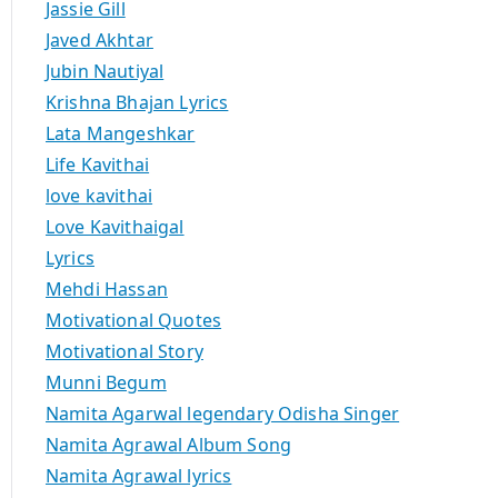
Jassie Gill
Javed Akhtar
Jubin Nautiyal
Krishna Bhajan Lyrics
Lata Mangeshkar
Life Kavithai
love kavithai
Love Kavithaigal
Lyrics
Mehdi Hassan
Motivational Quotes
Motivational Story
Munni Begum
Namita Agarwal legendary Odisha Singer
Namita Agrawal Album Song
Namita Agrawal lyrics