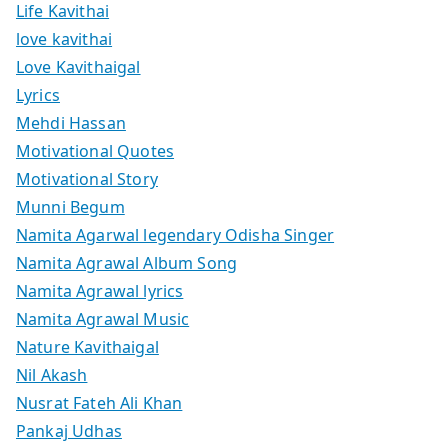
Life Kavithai
love kavithai
Love Kavithaigal
Lyrics
Mehdi Hassan
Motivational Quotes
Motivational Story
Munni Begum
Namita Agarwal legendary Odisha Singer
Namita Agrawal Album Song
Namita Agrawal lyrics
Namita Agrawal Music
Nature Kavithaigal
Nil Akash
Nusrat Fateh Ali Khan
Pankaj Udhas