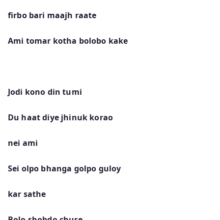
firbo bari maajh raate
Ami tomar kotha bolobo kake
Jodi kono din tumi
Du haat diye jhinuk korao
nei ami
Sei olpo bhanga golpo guloy
kar sathe
Bolo shobdo chure