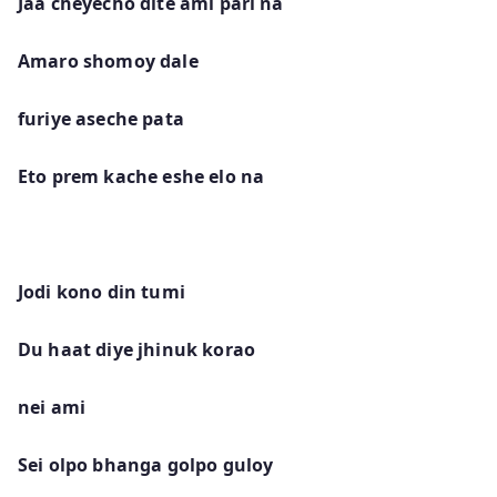
Jaa cheyecho dite ami pari na
Amaro shomoy dale
furiye aseche pata
Eto prem kache eshe elo na
Jodi kono din tumi
Du haat diye jhinuk korao
nei ami
Sei olpo bhanga golpo guloy