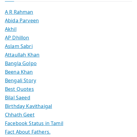
A R Rahman
Abida Parveen
Akhil
AP Dhillon
Aslam Sabri
Attaullah Khan
Bangla Golpo
Beena Khan
Bengali Story
Best Quotes
Bilal Saeed
Birthday Kavithaigal
Chhath Geet
Facebook Status in Tamil
Fact About Fathers.