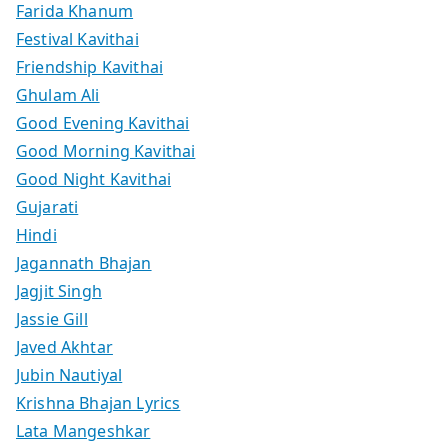
Farida Khanum
Festival Kavithai
Friendship Kavithai
Ghulam Ali
Good Evening Kavithai
Good Morning Kavithai
Good Night Kavithai
Gujarati
Hindi
Jagannath Bhajan
Jagjit Singh
Jassie Gill
Javed Akhtar
Jubin Nautiyal
Krishna Bhajan Lyrics
Lata Mangeshkar