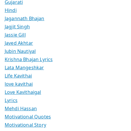
Gujarati
Hindi
Jagannath Bhajan
Jagjit Singh
Jassie Gill
Javed Akhtar
Jubin Nautiyal
Krishna Bhajan Lyrics
Lata Mangeshkar
Life Kavithai
love kavithai
Love Kavithaigal
Lyrics
Mehdi Hassan
Motivational Quotes
Motivational Story