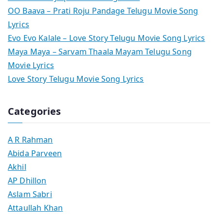
OO Baava – Prati Roju Pandage Telugu Movie Song
Lyrics
Evo Evo Kalale – Love Story Telugu Movie Song Lyrics
Maya Maya – Sarvam Thaala Mayam Telugu Song
Movie Lyrics
Love Story Telugu Movie Song Lyrics
Categories
A R Rahman
Abida Parveen
Akhil
AP Dhillon
Aslam Sabri
Attaullah Khan