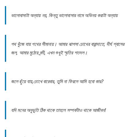
ভালোবাসাটা অন্যায় নয়, কিন্তু ভালোবাসার নামে অভিনয় করাটা অন্যায়
পথ খুঁজে যায় পথের সীমানায়। আমার ঝাপসা চোখের বারান্দাতে, দীর্ঘ শ্বাসের
জল, আমার মুঠোয় বন্দী, এখন শুধুই স্মৃতির শতদল।
জলে ছুঁয়ে যায়,চোখে বারেবার, তুমি না ফিরলে আমি হবো কার?
যদি মনের অনুভুতি ঠিক থাকে তাহলে সম্পর্কটাও থাকে আজীবন!