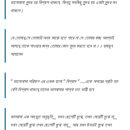
ভালোবাসা সুন্দর হয় বিশ্বাস থাকলে, কিন্তু সবকিছু সুন্দর হয় একটা সুন্দর মন
থাকলে।
যে তোমার,সে তোমারি অন্য কারো হতে পারে না সে তোমার কাছ অবশ্যই
আসবে,তাকে পাওয়ার জন্য তোমার কোন যুদ্ব করতে হবে না।। হুমায়ূন
আহামেদ
” ভালোবাসা পরিমাপ এর একক হলো ” বিশ্বাস ” ….একে অপরের প্রতি যত
বেশি বিশ্বাস থাকবে,তাদের ভালবাসার পাল্লা তত ভারী হবে
ভালবাসা এক অদ্ভুত অনুভূতি__ যখন ছেলেটি বুঝে, তখন মেয়েটি বুঝে না__
যখন মেয়েটি বুঝে তখন ছেলেটি বুঝে নাহ__ আর যখন উভয়ই বুঝে তখন