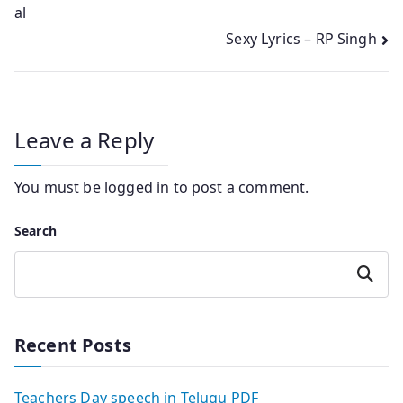
al
navigation
Sexy Lyrics – RP Singh
Leave a Reply
You must be
logged in
to post a comment.
Search
Search
Recent Posts
Teachers Day speech in Telugu PDF