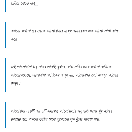
দুনিয়া বোঝে নাহ__
কখনো কখনো দুর থেকে ভালোবাসার মধ্যে অন্যরকম এক ভালো লাগা কাজ
করে
এই ভালোবাসা শুধু মাত্র তারাই বুঝবে, যারা সত্যিকারে কখনো কাউকে
ভালোবেসেছে,ভালোবাসা ক্ষণিকের জন্য নয়, ভালোবাসা তো অনন্ত কালের
জন্য।
ভালোবাসা একটি নয় দুটি হৃদয়ের, ভালোবাসার অনুভুতি গুলো খুব আজব
রকমের হয়, কখনো কষ্টের মাঝে লুকোনো সুখ খুঁজে পাওয়া যায়.