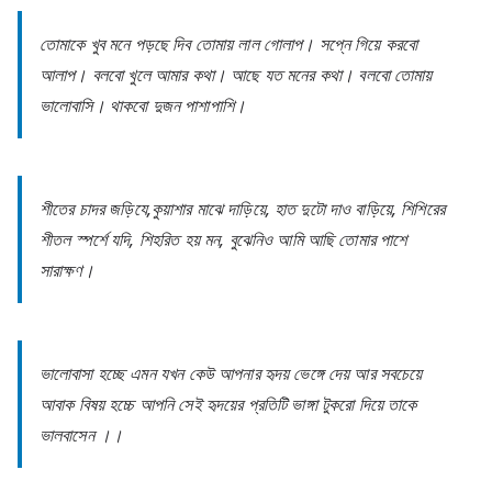
তোমাকে খুব মনে পড়ছে দিব তোমায় লাল গোলাপ। সপ্নে গিয়ে করবো
আলাপ। বলবো খুলে আমার কথা। আছে যত মনের কথা। বলবো তোমায়
ভালোবাসি। থাকবো দুজন পাশাপাশি।
শীতের চাদর জড়িযে,কুয়াশার মাঝে দাড়িয়ে, হাত দুটো দাও বাড়িয়ে, শিশিরের
শীতল স্পর্শে যদি, শিহরিত হয় মন, বুঝেনিও আমি আছি তোমার পাশে
সারাক্ষণ।
ভালোবাসা হচ্ছে এমন যখন কেউ আপনার হৃদয় ভেঙ্গে দেয় আর সবচেয়ে
আবাক বিষয় হচ্চে আপনি সেই হৃদয়ের প্রতিটি ভাঙ্গা টুকরো দিয়ে তাকে
ভালবাসেন ।।