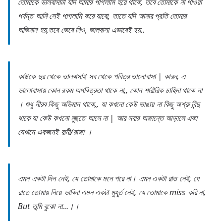
তোমাকে ভালবাসাটা যদি আমার পাগলামি হয়ে থাকে, তবে তোমাকে না পাওয়া
পর্যন্ত আমি সেই পাগলামি করে যাবো, তাতে যদি আমার প্রতি তোমার
অভিমান হয়,তবে ভেবে নিও, ভালবাসা এভাবেই হয়..
কাউকে দুর থেকে ভালবাসাই সব থেকে পবিত্র ভালোবাসা | কারন, এ
ভালোবাসায় কোন রকম অপবিত্রতা থাকে না,, কোন শারীরিক চাহিদা থাকে না
। শুধু নীরব কিছু অভিমান থাকে,, যা কখনো কেউ ভাঙায় না কিছু অশ্রু বিন্দু
থাকে যা কেউ কখনো মুছতে আসে না | আর সবার অজান্তে আড়ালে একা
যেখানে একজনই রানী/রাজা ।
এমন একটা দিন নেই, যে তোমাকে মনে পরে না। এমন একটা রাত নেই, যে
রাতে তোমায় নিয়ে ভাবিনা এমন একটা মুহূর্ত নেই, যে তোমাকে miss করি না,
But তুমি বুঝো না…।।