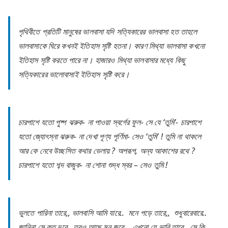
পৃথিবীতে প্রতিটি মানুষের ভালবাসা যদি সত্যিকারের ভালবাসা হত তাহলে
ভালবাসাকে ঘিরে কখনই ইতিহাস সৃষ্টি হতনা। কারণ মিথ্যা ভালবাসা কখনো
ইতিহাস সৃষ্টি করতে পারে না। হাজারও মিথ্যা ভালবাসার মধ্যে কিছু
সত্যিকারের ভালোবাসাই ইতিহাস সৃষ্টি করে।
চারপাশে যতো পুষ্প ঝরুক- না পাওয়া স্বর্গের ফুল- সে যে ‘তুমি’- চারপাশে
যতো জ্যোৎস্না ঝরুক- না দেখা পূণ্য পূর্ণিমা- সেও ‘তুমি’ ! তুমি না থাকলে
আর কে নেবে উচ্ছসিত কথার ভেলায় ? অপরূপ, অন্য আকাশের রথে ?
চারপাশে যতো শব্দ বাজুক- না শোনা শুদ্ধ স্বর – সেও তুমি !
ভুলতে পারিনা তারে,, ভালবাসি আমি যারে.. মনে পড়ে তারে,, শুধুবারেবারে..
জানিনা সে কত দূরে,, তবুও আছে মন জুরে.. এখনো যে ভাবি তারে,, সে কি