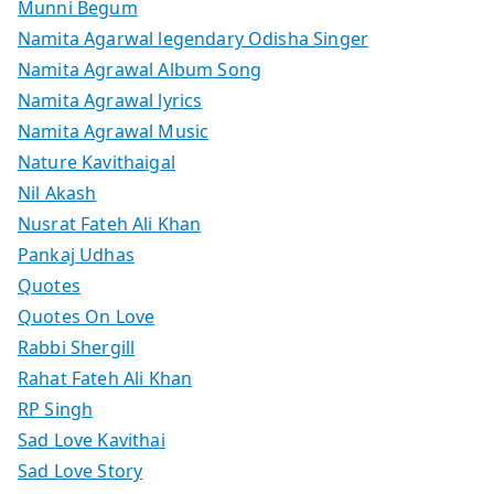
Munni Begum
Namita Agarwal legendary Odisha Singer
Namita Agrawal Album Song
Namita Agrawal lyrics
Namita Agrawal Music
Nature Kavithaigal
Nil Akash
Nusrat Fateh Ali Khan
Pankaj Udhas
Quotes
Quotes On Love
Rabbi Shergill
Rahat Fateh Ali Khan
RP Singh
Sad Love Kavithai
Sad Love Story