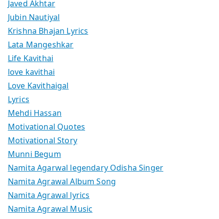
Javed Akhtar
Jubin Nautiyal
Krishna Bhajan Lyrics
Lata Mangeshkar
Life Kavithai
love kavithai
Love Kavithaigal
Lyrics
Mehdi Hassan
Motivational Quotes
Motivational Story
Munni Begum
Namita Agarwal legendary Odisha Singer
Namita Agrawal Album Song
Namita Agrawal lyrics
Namita Agrawal Music