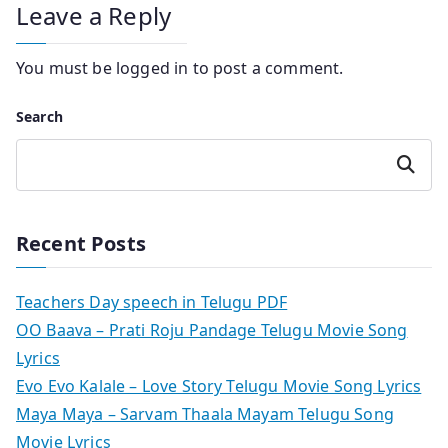
Leave a Reply
You must be
logged in
to post a comment.
Search
Search
Recent Posts
Teachers Day speech in Telugu PDF
OO Baava – Prati Roju Pandage Telugu Movie Song
Lyrics
Evo Evo Kalale – Love Story Telugu Movie Song Lyrics
Maya Maya – Sarvam Thaala Mayam Telugu Song
Movie Lyrics