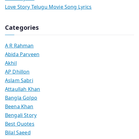
Love Story Telugu Movie Song Lyrics
Categories
A R Rahman
Abida Parveen
Akhil
AP Dhillon
Aslam Sabri
Attaullah Khan
Bangla Golpo
Beena Khan
Bengali Story
Best Quotes
Bilal Saeed