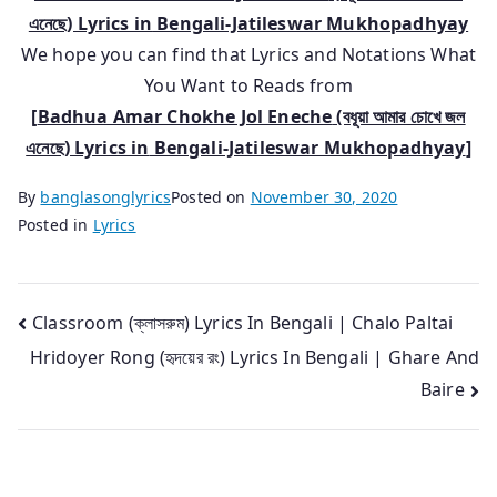
এনেছে) Lyrics in
Bengali-Jatileswar Mukhopadhyay
We hope you can find that Lyrics and Notations What
You Want to Reads from
[
Badhua Amar Chokhe Jol Eneche
(বধূয়া আমার চোখে জল
এনেছে) Lyrics in
Bengali-Jatileswar Mukhopadhyay
]
By
banglasonglyrics
Posted on
November 30, 2020
Posted in
Lyrics
Post
Classroom (ক্লাসরুম) Lyrics In Bengali | Chalo Paltai
Hridoyer Rong (হৃদয়ের রং) Lyrics In Bengali | Ghare And
navigation
Baire