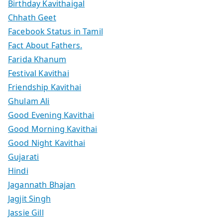
Birthday Kavithaigal
Chhath Geet
Facebook Status in Tamil
Fact About Fathers.
Farida Khanum
Festival Kavithai
Friendship Kavithai
Ghulam Ali
Good Evening Kavithai
Good Morning Kavithai
Good Night Kavithai
Gujarati
Hindi
Jagannath Bhajan
Jagjit Singh
Jassie Gill