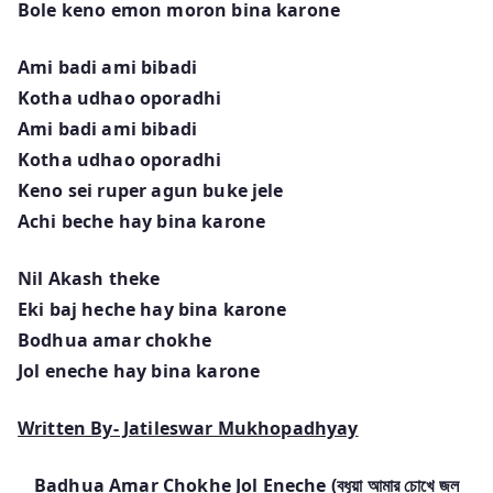
Bole keno emon moron bina karone
Ami badi ami bibadi
Kotha udhao oporadhi
Ami badi ami bibadi
Kotha udhao oporadhi
Keno sei ruper agun buke jele
Achi beche hay bina karone
Nil Akash theke
Eki baj heche hay bina karone
Bodhua amar chokhe
Jol eneche hay bina karone
Written By- Jatileswar Mukhopadhyay
Badhua Amar Chokhe Jol Eneche
(বধূয়া আমার চোখে জল