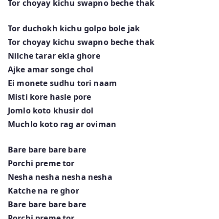
Tor choyay kichu swapno beche thak
Tor duchokh kichu golpo bole jak
Tor choyay kichu swapno beche thak
Nilche tarar ekla ghore
Ajke amar songe chol
Ei monete sudhu tori naam
Misti kore hasle pore
Jomlo koto khusir dol
Muchlo koto rag ar oviman
Bare bare bare bare
Porchi preme tor
Nesha nesha nesha nesha
Katche na re ghor
Bare bare bare bare
Porchi preme tor