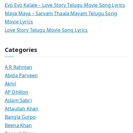
Evo Evo Kalale – Love Story Telugu Movie Song Lyrics
Maya Maya – Sarvam Thaala Mayam Telugu Song
Movie Lyrics
Love Story Telugu Movie Song Lyrics
Categories
A R Rahman
Abida Parveen
Akhil
AP Dhillon
Aslam Sabri
Attaullah Khan
Bangla Golpo
Beena Khan