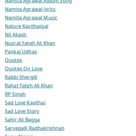
Namita Agrawal Album Song
Namita Agrawal lyrics
Namita Agrawal Music
Nature Kavithaigal
Nil Akash
Nusrat Fateh Ali Khan
Pankaj Udhas
Quotes
Quotes On Love
Rabbi Shergill
Rahat Fateh Ali Khan
RP Singh
Sad Love Kavithai
Sad Love Story
Sahir Ali Bagga
Sarvepalli Radhakrishnan