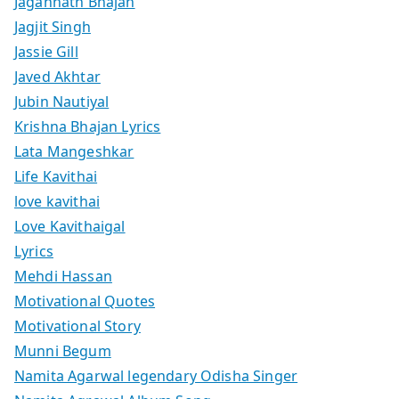
Jagannath Bhajan
Jagjit Singh
Jassie Gill
Javed Akhtar
Jubin Nautiyal
Krishna Bhajan Lyrics
Lata Mangeshkar
Life Kavithai
love kavithai
Love Kavithaigal
Lyrics
Mehdi Hassan
Motivational Quotes
Motivational Story
Munni Begum
Namita Agarwal legendary Odisha Singer