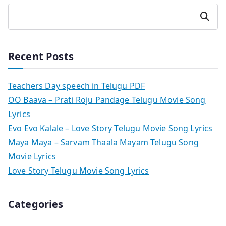
Search
Recent Posts
Teachers Day speech in Telugu PDF
OO Baava – Prati Roju Pandage Telugu Movie Song
Lyrics
Evo Evo Kalale – Love Story Telugu Movie Song Lyrics
Maya Maya – Sarvam Thaala Mayam Telugu Song
Movie Lyrics
Love Story Telugu Movie Song Lyrics
Categories