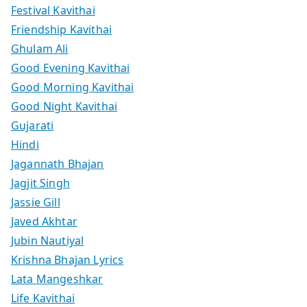
Festival Kavithai
Friendship Kavithai
Ghulam Ali
Good Evening Kavithai
Good Morning Kavithai
Good Night Kavithai
Gujarati
Hindi
Jagannath Bhajan
Jagjit Singh
Jassie Gill
Javed Akhtar
Jubin Nautiyal
Krishna Bhajan Lyrics
Lata Mangeshkar
Life Kavithai