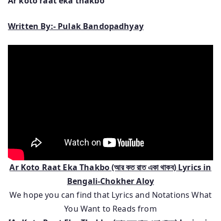
Ar koto raat eka thakbo
Written By:- Pulak Bandopadhyay
Ar Koto Raat Eka Thakbo (আর কত রাত একা থাকব) Lyric
s in
Bengali-Chokher Aloy
We hope you can find that Lyrics and Notations What
You Want to Reads from