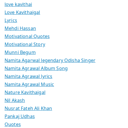
love kavithai
Love Kavithaigal
Lyrics
Mehdi Hassan
Motivational Quotes
Motivational Story
Munni Begum
Namita Agarwal legendary Odisha Singer
Namita Agrawal Album Song
Namita Agrawal lyrics
Namita Agrawal Music
Nature Kavithaigal
Nil Akash
Nusrat Fateh Ali Khan
Pankaj Udhas
Quotes