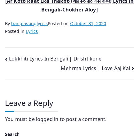
[
Ar Koto Raat Eka Thakbo (আর কত রাত একা থাকব) Lyric
s in
Bengali-Chokher Aloy
]
By
banglasonglyrics
Posted on
October 31, 2020
Posted in
Lyrics
Post
Lokkhiti Lyrics In Bengali | Drishtikone
Mehrma Lyrics | Love Aaj Kal
navigation
Leave a Reply
You must be
logged in
to post a comment.
Search