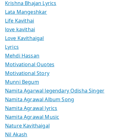
Krishna Bhajan Lyrics
Lata Mangeshkar
Life Kavithai
love kavithai
Love Kavithaigal
Lyrics
Mehdi Hassan
Motivational Quotes
Motivational Story
Munni Begum
Namita Agarwal legendary Odisha Singer
Namita Agrawal Album Song
Namita Agrawal lyrics
Namita Agrawal Music
Nature Kavithaigal
Nil Akash