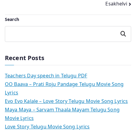
Esakhelvi
Search
Search
Recent Posts
Teachers Day speech in Telugu PDF
OO Baava – Prati Roju Pandage Telugu Movie Song
Lyrics
Evo Evo Kalale – Love Story Telugu Movie Song Lyrics
Maya Maya – Sarvam Thaala Mayam Telugu Song
Movie Lyrics
Love Story Telugu Movie Song Lyrics