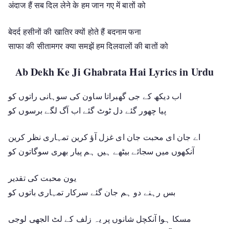
अंदाज हैं सब दिल लेने के हम जान गए में बातों को
बेदर्द हसीनों की खातिर क्यों होते हैं बदनाम फना
साफा की सीतामगर क्या समझें हम दिलवालों की बातों को
Ab Dekh Ke Ji Ghabrata Hai Lyrics in Urdu
اب دیکھ کے جی گھبراتا ساون کی سوہانی راتوں کو
پیا چھور گئے دل ٹوٹ گئے اب آگ لگے برسوں کو
اے جان ای محبت جان ای غزل آؤ کرین تمہاری نظر کرین
آنکھوں میں سجائے بیٹھے ہیں ہم پیار بھری سوگاتون کو
یون محبت کی تقدیر
بس رہنے دو ہم جان گئے سرکار تمہاری باتوں کو
مسکا ہوا آنکچل شانوں پر یہ زلف کے لٹ الجھی لوجی