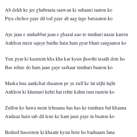
Ab dekh ke jee ghabraata saawan ki suhaani raaton ko
Piya chchor gaye dil tod gaye ab aag lage barsaaton ko
Aye jaan e muhabbat jaan e ghazal aao to tumhari nazar karein
Ankhon mein sajaye baithe hain ham pyar bhari saugaaton ko
Yun pyar ki kasmein kha kha kar kyun jhoothi tasalli dete ho
Bas rehne do ham jaan gaye sarkaar tumhari baaton ko
Maska hua aankchal shaanon pe ye zulf ke lat uljhi lujhi
Ankhon ki khumari kehti hai rehte kahin tum raatein ko
Zulfon ko hawa mein lehraana has has ke tumhara bal khaana
Andaaz hain sab dil lene ke ham jaan gaye in baaton ko
Bedard haseenon ki khaatir kyun hote ho badnaam fana