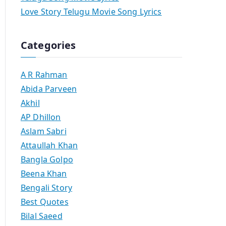
Love Story Telugu Movie Song Lyrics
Categories
A R Rahman
Abida Parveen
Akhil
AP Dhillon
Aslam Sabri
Attaullah Khan
Bangla Golpo
Beena Khan
Bengali Story
Best Quotes
Bilal Saeed