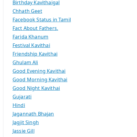
Birthday Kavithaigal
Chhath Geet
Facebook Status in Tamil
Fact About Fathers.
Farida Khanum
Festival Kavithai
Friendship Kavithai
Ghulam Ali
Good Evening Kavithai
Good Morning Kavithai
Good Night Kavithai
Gujarati
Hindi
Jagannath Bhajan
Jagjit Singh
Jassie Gill