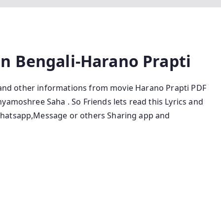
in
Bengali-Harano Prapti
e and other informations from movie Harano Prapti
PDF
 Shyamoshree Saha
.
So Friends lets read this Lyrics and
Whatsapp,Message or others Sharing app and