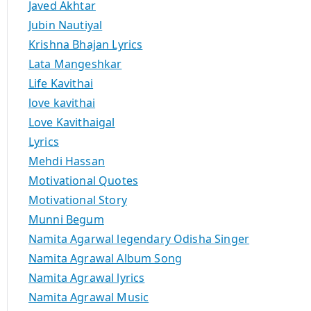
Javed Akhtar
Jubin Nautiyal
Krishna Bhajan Lyrics
Lata Mangeshkar
Life Kavithai
love kavithai
Love Kavithaigal
Lyrics
Mehdi Hassan
Motivational Quotes
Motivational Story
Munni Begum
Namita Agarwal legendary Odisha Singer
Namita Agrawal Album Song
Namita Agrawal lyrics
Namita Agrawal Music