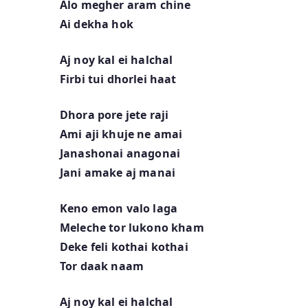
Alo megher aram chine
Ai dekha hok
Aj noy kal ei halchal
Firbi tui dhorlei haat
Dhora pore jete raji
Ami aji khuje ne amai
Janashonai anagonai
Jani amake aj manai
Keno emon valo laga
Meleche tor lukono kham
Deke feli kothai kothai
Tor daak naam
Aj noy kal ei halchal