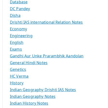
Database
DC Pandey
Disha
Drishti IAS international Relation Notes
Economy
Engineering
English
Exams
Gandhi Aur Unke Prarambhik Aandolan
General Hindi Notes
Genetics
HC Verma
History
Indian Geography Drishti IAS Notes
Indian Geography Notes
Indian History Notes