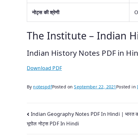
नोट्स
की श्रेणी
O
The Institute – Indian H
Indian History Notes PDF in Hin
Download PDF
By
notespdf
Posted on
September 22, 2021
Posted in
Post
Indian Geography Notes PDF In Hindi | भारत 
भूगोल नोट्स PDF In Hindi
navigation