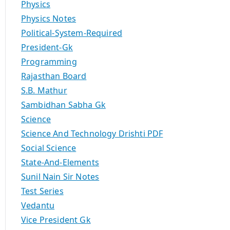
Physics
Physics Notes
Political-System-Required
President-Gk
Programming
Rajasthan Board
S.B. Mathur
Sambidhan Sabha Gk
Science
Science And Technology Drishti PDF
Social Science
State-And-Elements
Sunil Nain Sir Notes
Test Series
Vedantu
Vice President Gk