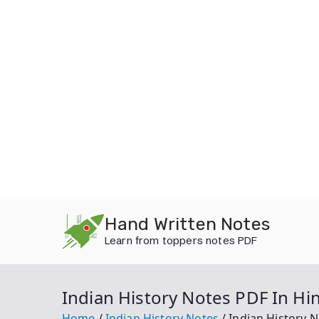
Skip
Hand Written Notes
to
Learn from toppers notes PDF
content
Indian History Notes PDF In Hind
Home
Indian History Notes
Indian History No