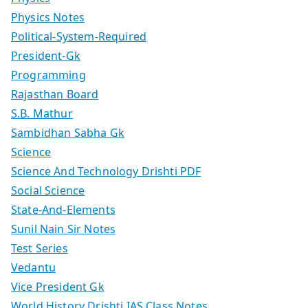
Physics Notes
Political-System-Required
President-Gk
Programming
Rajasthan Board
S.B. Mathur
Sambidhan Sabha Gk
Science
Science And Technology Drishti PDF
Social Science
State-And-Elements
Sunil Nain Sir Notes
Test Series
Vedantu
Vice President Gk
World History Drishti IAS Class Notes