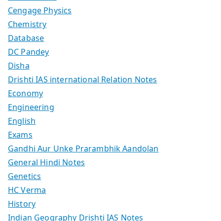
Cengage Physics
Chemistry
Database
DC Pandey
Disha
Drishti IAS international Relation Notes
Economy
Engineering
English
Exams
Gandhi Aur Unke Prarambhik Aandolan
General Hindi Notes
Genetics
HC Verma
History
Indian Geography Drishti IAS Notes