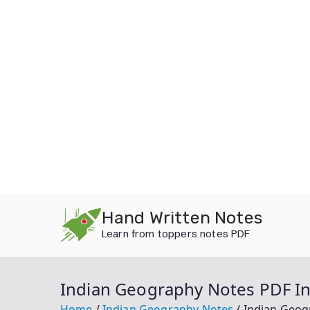
Skip
Hand Written Notes
to
Learn from toppers notes PDF
content
Indian Geography Notes PDF In Hi
Home
Indian Geography Notes
Indian Geogr