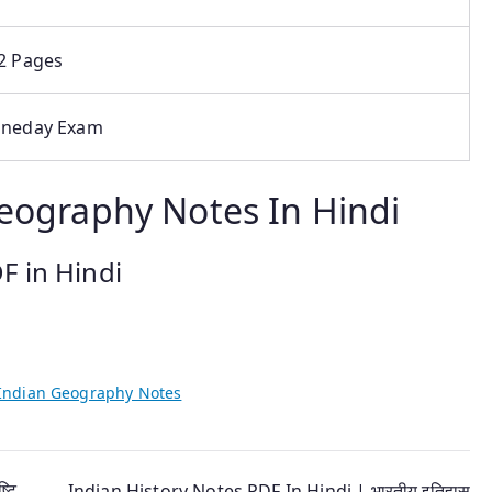
2 Pages
neday Exam
Geography Notes In Hindi
 in Hindi
Indian Geography Notes
्टि
Indian History Notes PDF In Hindi | भारतीय इतिहास