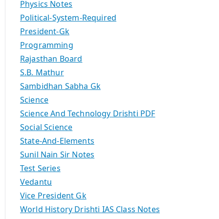
Physics Notes
Political-System-Required
President-Gk
Programming
Rajasthan Board
S.B. Mathur
Sambidhan Sabha Gk
Science
Science And Technology Drishti PDF
Social Science
State-And-Elements
Sunil Nain Sir Notes
Test Series
Vedantu
Vice President Gk
World History Drishti IAS Class Notes