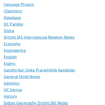
Cengage Physics
Chemistry
Database
DC Pandey
Disha
Drishti IAS international Relation Notes
Economy
Engineering
English
Exams
Gandhi Aur Unke Prarambhik Aandolan
General Hindi Notes
Genetics
HC Verma
History
Indian Geography Drishti IAS Notes