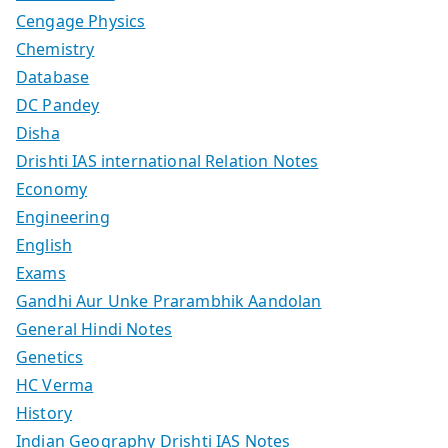
Cengage Physics
Chemistry
Database
DC Pandey
Disha
Drishti IAS international Relation Notes
Economy
Engineering
English
Exams
Gandhi Aur Unke Prarambhik Aandolan
General Hindi Notes
Genetics
HC Verma
History
Indian Geography Drishti IAS Notes