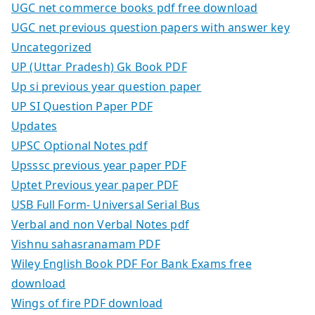
UGC net commerce books pdf free download
UGC net previous question papers with answer key
Uncategorized
UP (Uttar Pradesh) Gk Book PDF
Up si previous year question paper
UP SI Question Paper PDF
Updates
UPSC Optional Notes pdf
Upsssc previous year paper PDF
Uptet Previous year paper PDF
USB Full Form- Universal Serial Bus
Verbal and non Verbal Notes pdf
Vishnu sahasranamam PDF
Wiley English Book PDF For Bank Exams free
download
Wings of fire PDF download