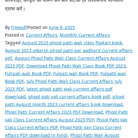
प्राप्त करें।
By
freepdf
Posted on
June 9, 2025
Posted in
Current Affairs
,
Monthly Current Affairs
Tagged
August 2023 phool patti wali class flipkart book
,
August 2023 utkarsh phool patti par aadharit current affairs
pdf
,
August Phool Patti Wali Class Current Affairs August
2023 PDF
,
Download Phool Patti Wali Class Book PDF 2023
,
Fullpati wali Book PDF
,
Fulpati wali Book PDF
,
Fulpatti wali
Book PDF
,
July Phool Patti Wali Class Current Affairs July
2023 PDF
,
latest phool patti wali current affairs pdf
download
,
phool pati vali current affairs book pdf
,
phool
patti August month 2023 current affairs book download
,
Phool Patti Current Affairs 2023 PDF Download
,
Phool Patti
vali Class Current Affairs August 2023 PDF
,
Phool Patti Vali
Class Current Affairs PDF
,
Phool Patti Vali Class Current
Affairs PDF download in hindi
,
Phool Patti Wali August