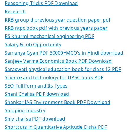
Reasoning Tricks PDF Download
Research
RRB group d previous year question paper pdf
RRB ntpc book pdf with previous years paper
RS khurmi mechanical engineering PDF
Salary & Job Opportunity
Samanya Gyan PDF 30000+MCQ’s in Hindi download
Sanjeev Verma Economics Book PDF Download
Saraswati physical education book for class 12 PDF
Science and technology for UPSC book PDF
SEO Full Form and Its Types
Shani Chalisa PDF download
Shankar IAS Environment Book PDF Download
Shipping Industry
Shiv chalisa PDF download
Shortcuts in Quantitative Aptitude Disha PDF