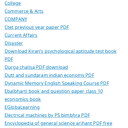
College
Commerce & Arts
COMPANY
Ctet previous year paper PDF
Current Affairs
Disaster
Download Kiran’s psychological aptitude test book
PDF
Durga chalisa PDF download
Dutt and sundaram indian economy PDF
Dynamic Memory English Speaking Course PDF
Ebalbharti book and question paper class 10
economics book
EGlobaLearning
Electrical machines by PS bimbhra PDF
Encyclopedia of general science arihant PDF free