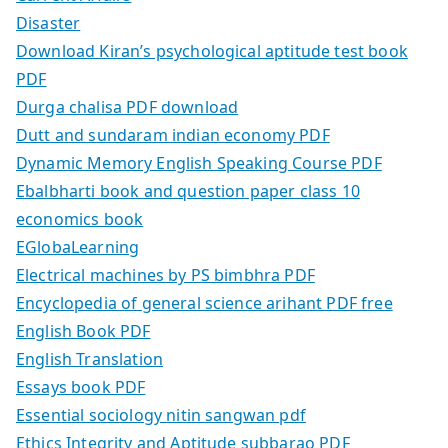
Disaster
Download Kiran’s psychological aptitude test book
PDF
Durga chalisa PDF download
Dutt and sundaram indian economy PDF
Dynamic Memory English Speaking Course PDF
Ebalbharti book and question paper class 10
economics book
EGlobaLearning
Electrical machines by PS bimbhra PDF
Encyclopedia of general science arihant PDF free
English Book PDF
English Translation
Essays book PDF
Essential sociology nitin sangwan pdf
Ethics Integrity and Aptitude subbarao PDF