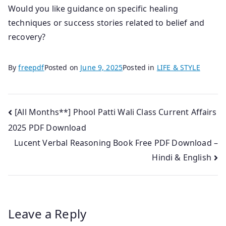
Would you like guidance on specific healing
techniques or success stories related to belief and
recovery?
By
freepdf
Posted on
June 9, 2025
Posted in
LIFE & STYLE
Post
[All Months**] Phool Patti Wali Class Current Affairs
2025 PDF Download
navigation
Lucent Verbal Reasoning Book Free PDF Download –
Hindi & English
Leave a Reply