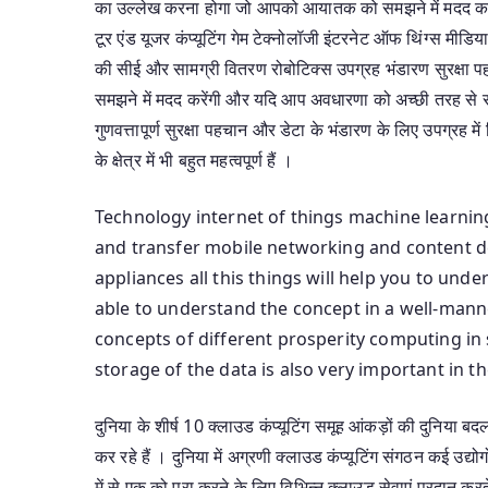
का उल्लेख करना होगा जो आपको आयातक को समझने में मदद करे
टूर एंड यूजर कंप्यूटिंग गेम टेक्नोलॉजी इंटरनेट ऑफ थिंग्स मीडिय
की सीई और सामग्री वितरण रोबोटिक्स उपग्रह भंडारण सुरक्षा
समझने में मदद करेंगी और यदि आप अवधारणा को अच्छी तरह से समझ
गुणवत्तापूर्ण सुरक्षा पहचान और डेटा के भंडारण के लिए उपग्रह में
के क्षेत्र में भी बहुत महत्वपूर्ण हैं ।
Technology internet of things machine learni
and transfer mobile networking and content del
appliances all this things will help you to und
able to understand the concept in a well-manne
concepts of different prosperity computing in s
storage of the data is also very important in t
दुनिया के शीर्ष 10 क्लाउड कंप्यूटिंग समूह आंकड़ों की दुनिया 
कर रहे हैं । दुनिया में अग्रणी क्लाउड कंप्यूटिंग संगठन कई उद्योग
में से एक को पूरा करने के लिए विभिन्न क्लाउड सेवाएं प्रदान करत