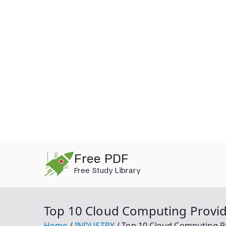
Skip
Free PDF
to
Free Study Library
content
Top 10 Cloud Computing Provi
Home
INDUSTRY
Top 10 Cloud Computing P