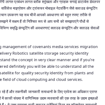
ंगी लागत प्रबंधन लागत ब्लॉक श्रृंखला और ग्राहक सगाई डाटाबेस डेवलपर
ा सर्विसेज माइग्रेशन और ट्रांसफर मोबाइल नेटवर्किंग जैसे क्लाउड कंप्यूटिंग
 पहचान उपकरण यह सब चीजें आपको अवधारणा को बहुत स्पष्ट तरीके से
ने में सक्षम हैं तो निश्चित रूप से आप सभी को समझपाएंगे पौधों से
 विभिन्न समृद्धि कंप्यूटिंग की अवधारणाएं क्लाउड कंप्यूटिंग और क्लाउड सेवाओं
ng management of covenants media services migration
ivery Robotics satellite storage security identity
erstand the concept in very clear manner and if you’re
red definitely you will be able to understand all the
atellite for quality security identity from plants and
he field of cloud computing and cloud services.
बदल रहे हैं और तकनीकी जानकारी समाधानों के लिए प्रवेश का अधिकार प्राप्त
ों में काफी संख्या में वाणिज्यिक उद्यम व्यवसायों की एक तरह के उद्यम इच्छाओं
े हैं। ये उच्च गुणवत्ता वाली क्लाउड एजेंसियां बिल्ट-इन सॉफ्टवेयर समाधानों