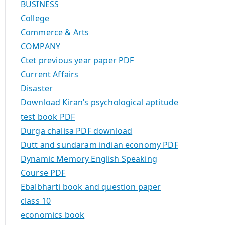
BUSINESS
College
Commerce & Arts
COMPANY
Ctet previous year paper PDF
Current Affairs
Disaster
Download Kiran’s psychological aptitude
test book PDF
Durga chalisa PDF download
Dutt and sundaram indian economy PDF
Dynamic Memory English Speaking
Course PDF
Ebalbharti book and question paper
class 10
economics book