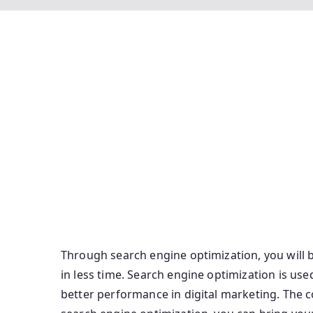
Seo Full Form Seo Types Seo Full Form And Its 
Backlinks Types Of Seo In Digital Marketing Ty
Form In Computer Seo Ka Full Form Types Of Ba
Types Of Seo Types Of Seo Services Seo Full Fo
Form Seo Full Form In Hindi Serp Full Form In 
Search Engine Optimization Types Of Seo Tech
Structured Data Seo And Sem Full Form Seo In 
Form In Company Two Types Of Seo The Full F
Through search engine optimization, you will 
in less time. Search engine optimization is us
better performance in digital marketing. The 