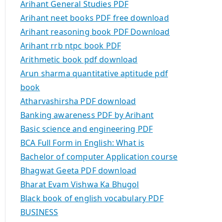
Arihant General Studies PDF
Arihant neet books PDF free download
Arihant reasoning book PDF Download
Arihant rrb ntpc book PDF
Arithmetic book pdf download
Arun sharma quantitative aptitude pdf
book
Atharvashirsha PDF download
Banking awareness PDF by Arihant
Basic science and engineering PDF
BCA Full Form in English: What is
Bachelor of computer Application course
Bhagwat Geeta PDF download
Bharat Evam Vishwa Ka Bhugol
Black book of english vocabulary PDF
BUSINESS