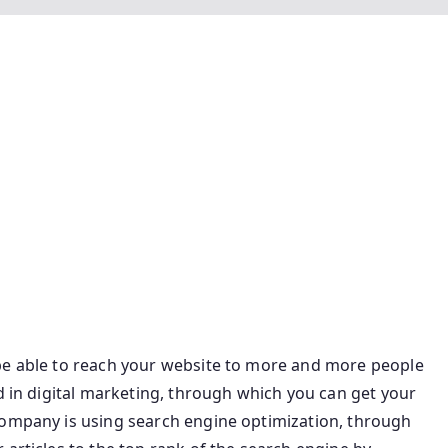
Types Seo Full Form In Digital Marketing Types Of
pes Of Off Page Seo Lsi Keyword Full Form Seo Full
cklinks In Seo Different Types Of Seo Define Seo State
rm In Marketing Lsi Full Form In Seo Seo Executive Full
Seo Full Form Of Seo In Digital Marketing Types Of
niques Seo Post Full Form Google Search Console
Digital Marketing Full Form Off Page Seo Types Seo Full
orm Of Seo Is
be able to reach your website to more and more people
ed in digital marketing, through which you can get your
company is using search engine optimization, through