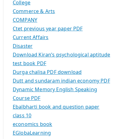
College
Commerce & Arts
COMPANY
Ctet previous year paper PDF
Current Affairs
Disaster
Download Kiran’s psychological aptitude
test book PDF
Durga chalisa PDF download
Dutt and sundaram indian economy PDF
Dynamic Memory English Speaking
Course PDF
Ebalbharti book and question paper
class 10
economics book
EGlobaLearning