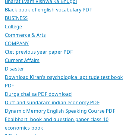
Bharat Evam Vishwa Ka Bhugol
Black book of english vocabulary PDF
BUSINESS
College
Commerce & Arts
COMPANY
Ctet previous year paper PDF
Current Affairs
Disaster
Download Kiran’s psychological aptitude test book
PDF
Durga chalisa PDF download
Dutt and sundaram indian economy PDF
Dynamic Memory English Speaking Course PDF
Ebalbharti book and question paper class 10
economics book