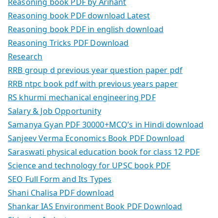
Reasoning book PDF by Arihant
Reasoning book PDF download Latest
Reasoning book PDF in english download
Reasoning Tricks PDF Download
Research
RRB group d previous year question paper pdf
RRB ntpc book pdf with previous years paper
RS khurmi mechanical engineering PDF
Salary & Job Opportunity
Samanya Gyan PDF 30000+MCQ’s in Hindi download
Sanjeev Verma Economics Book PDF Download
Saraswati physical education book for class 12 PDF
Science and technology for UPSC book PDF
SEO Full Form and Its Types
Shani Chalisa PDF download
Shankar IAS Environment Book PDF Download