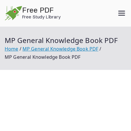
Skip
Free PDF
to
Free Study Library
content
MP General Knowledge Book PDF
Home
MP General Knowledge Book PDF
MP General Knowledge Book PDF
Mp General Knowledge Book Pdf Mp Gk Book
Punekar Mp Gk Book Mp Gk Book Pdf Mp Gk Book In
Hindi Lucent Mp Gk Pdf Mp Gk Pdf In English Mp Gk
Book Pdf In English Mp Gk Book In English Punekar