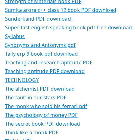
Strength of Materials book PDF
Sumita arora c++ class 12 book PDF download
Sunderkand PDF download
Super fast english speaking book pdf free download
Syllabus
Synonyms and Antonyms pdf
Tally erp 9 book pdf download
Teaching and research aptitude PDF
Teaching aptitude PDF download
TECHNOLOGY
The alchemist PDF download
The fault in our stars PDF
The monk who sold his ferrari pdf
The psychology of money PDF
The secret book PDF download
Think like a monk PDF