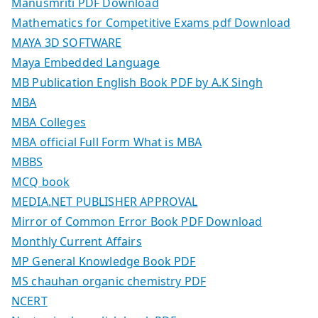
Manusmriti PDF Download
Mathematics for Competitive Exams pdf Download
MAYA 3D SOFTWARE
Maya Embedded Language
MB Publication English Book PDF by A.K Singh
MBA
MBA Colleges
MBA official Full Form What is MBA
MBBS
MCQ book
MEDIA.NET PUBLISHER APPROVAL
Mirror of Common Error Book PDF Download
Monthly Current Affairs
MP General Knowledge Book PDF
MS chauhan organic chemistry PDF
NCERT