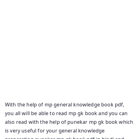
Mp Gk Objective Book 2021 Mp Gk In English Pdf
Punekar Mp Gk Book 2021 Nirman Ias Mp Gk Book
Pdf Mp General Knowledge Book Mp Gk Book For
Mppsc Pdf Mp Gk Book Pdf In Hindi Mp Police Gk
Book Mp Gk Book For Mppsc In English Best Book For
Mp Gk In Hindi Mp Lucent Gk Hindi Arihant Mp Gk
Book Tmh Mp Gk Objective Tmh Mp Gk Book Mcgraw
Hill Mp Gk Book Mahaveer Mp Gk Book Pdf Tmh Mp
Gk Book Pdf Madhya Pradesh Gk Book Pdf Mp Gk
Book In English Pdf Lucent Mp Gk Book Pdf Mcgraw
Hill Mp Gk Book In Hindi
With the help of mp general knowledge book pdf,
you all will be able to read mp gk book and you can
also read with the help of punekar mp gk book which
is very useful for your general knowledge