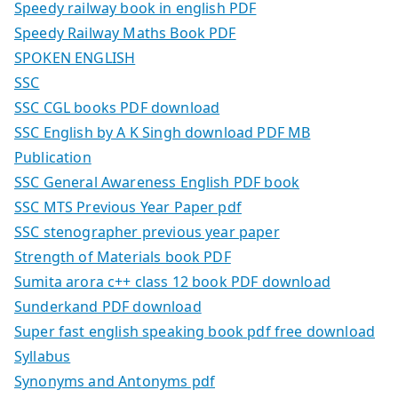
Speedy railway book in english PDF
Speedy Railway Maths Book PDF
SPOKEN ENGLISH
SSC
SSC CGL books PDF download
SSC English by A K Singh download PDF MB
Publication
SSC General Awareness English PDF book
SSC MTS Previous Year Paper pdf
SSC stenographer previous year paper
Strength of Materials book PDF
Sumita arora c++ class 12 book PDF download
Sunderkand PDF download
Super fast english speaking book pdf free download
Syllabus
Synonyms and Antonyms pdf