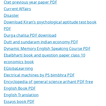
Ctet previous year paper PDF
Current Affairs
Disaster
Download Kiran’s psychological aptitude test book
PDF
Durga chalisa PDF download
Dutt and sundaram indian economy PDF
Dynamic Memory English Speaking Course PDF
Ebalbharti book and question paper class 10
economics book
EGlobaLearning
Electrical machines by PS bimbhra PDF
Encyclopedia of general science arihant PDF free
English Book PDF
English Translation
Essays book PDF