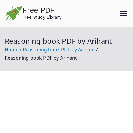
Skip
Free PDF
to
Free Study Library
content
Reasoning book PDF by Arihant
Home
Reasoning book PDF by Arihant
Reasoning book PDF by Arihant
Reasoning Book Pdf By Arihant Arihant Reasoning
Book Arihant Reasoning Book Pdf Reasoning Book
Arihant Pdf Arihant Reasoning Book In Hindi Pdf
Download Rk Jha Arihant Reasoning Book In Hindi