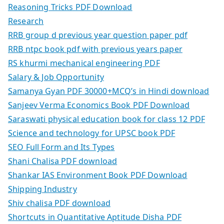
Reasoning Tricks PDF Download
Research
RRB group d previous year question paper pdf
RRB ntpc book pdf with previous years paper
RS khurmi mechanical engineering PDF
Salary & Job Opportunity
Samanya Gyan PDF 30000+MCQ’s in Hindi download
Sanjeev Verma Economics Book PDF Download
Saraswati physical education book for class 12 PDF
Science and technology for UPSC book PDF
SEO Full Form and Its Types
Shani Chalisa PDF download
Shankar IAS Environment Book PDF Download
Shipping Industry
Shiv chalisa PDF download
Shortcuts in Quantitative Aptitude Disha PDF