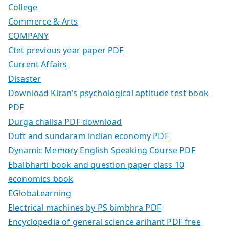
College
Commerce & Arts
COMPANY
Ctet previous year paper PDF
Current Affairs
Disaster
Download Kiran’s psychological aptitude test book
PDF
Durga chalisa PDF download
Dutt and sundaram indian economy PDF
Dynamic Memory English Speaking Course PDF
Ebalbharti book and question paper class 10
economics book
EGlobaLearning
Electrical machines by PS bimbhra PDF
Encyclopedia of general science arihant PDF free