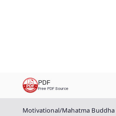
Skip
PDF
to
Free PDF Source
content
Motivational/Mahatma Buddha Q