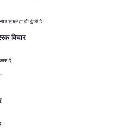
क सोच सफलता की कुंजी है।
रेरक विचार
िकास है।
।”
र
है।