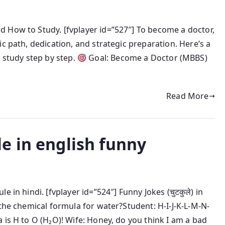
 How to Study. [fvplayer id=”527″] To become a doctor,
c path, dedication, and strategic preparation. Here’s a
study step by step.
Goal: Become a Doctor (MBBS)
Read More
e in english funny
 in hindi. [fvplayer id=”524″] Funny Jokes (चुटकुले) in
 the chemical formula for water?Student: H-I-J-K-L-M-N-
 is H to O (H₂O)! Wife: Honey, do you think I am a bad