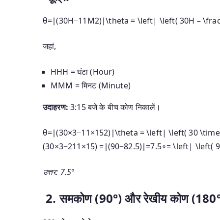
θ=∣(30H−11M2)∣\theta = \left| \left( 30H – \frac
जहां,
HH
H
= घंटा (Hour)
MM
M
= मिनट (Minute)
उदाहरण:
3:15 बजे के बीच कोण निकालें।
θ=∣(30×3−11×152)∣\theta = \left| \left( 30 \times
(
30
×
3
−
211
×
15
)
=∣(90−82.5)∣=7.5∘= \left| \left( 9
उत्तर: 7.5°
2. समकोण (90°) और रेखीय कोण (180°