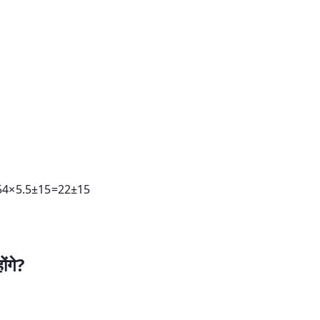
5
4
×
5.5
±
15
=
22
±
15
ंगे?