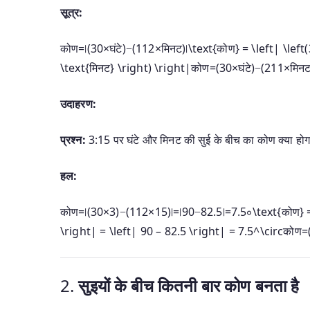
सूत्र:
कोण=∣(30×घंटे)−(112×मिनट)∣\text{कोण} = \left| \left(
\text{मिनट} \right) \right|
कोण
=
(
30
×
घंटे
)
−
(
211
×
मिन
उदाहरण:
प्रश्न:
3:15 पर घंटे और मिनट की सुई के बीच का कोण क्या होग
हल:
कोण=∣(30×3)−(112×15)∣=∣90−82.5∣=7.5∘\text{कोण} = \
\right| = \left| 90 – 82.5 \right| = 7.5^\circ
कोण
=
2.
सुइयों के बीच कितनी बार कोण बनता है