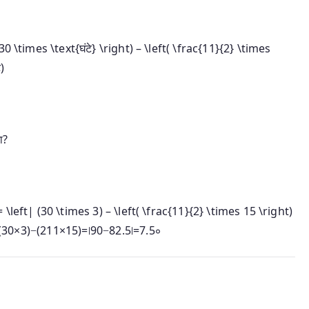
30 \times \text{घंटे} \right) – \left( \frac{11}{2} \times
ट
)
ा?
left| (30 \times 3) – \left( \frac{11}{2} \times 15 \right)
(
30
×
3
)
−
(
211
×
15
)
=
∣
90
−
82.5
∣
=
7.
5
∘