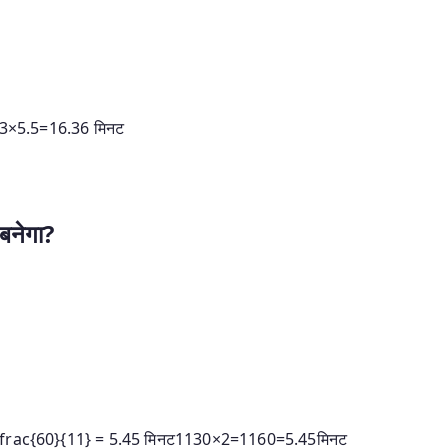
3
×
5.5
=
16.36
मिनट
बनेगा?
rac{60}{11} = 5.45 मिनट
1130
×
2
=
1160
=
5.45
मिनट