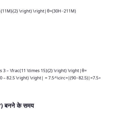
{11M}{2} \right) \right|
θ
=
(
30
H
−
211
M
)
 3 – \frac{11 \times 15}{2} \right) \right|
θ
=
0 – 82.5 \right) \right| = 7.5^\circ
=
∣
(
90
−
82.5
)
∣
=
7.
5
∘
) बनने के समय