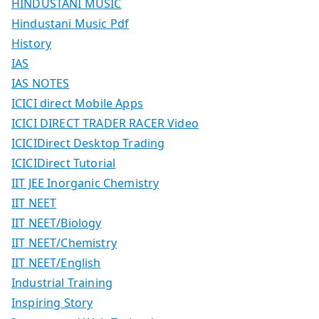
HINDUSTANI MUSIC
Hindustani Music Pdf
History
IAS
IAS NOTES
ICICI direct Mobile Apps
ICICI DIRECT TRADER RACER Video
ICICIDirect Desktop Trading
ICICIDirect Tutorial
IIT JEE Inorganic Chemistry
IIT NEET
IIT NEET/Biology
IIT NEET/Chemistry
IIT NEET/English
Industrial Training
Inspiring Story