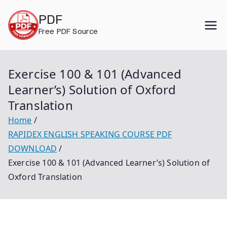
Skip
PDF
to
Free PDF Source
content
Exercise 100 & 101 (Advanced
Learner’s) Solution of Oxford
Translation
Home
RAPIDEX ENGLISH SPEAKING COURSE PDF
DOWNLOAD
Exercise 100 & 101 (Advanced Learner’s) Solution of
Oxford Translation