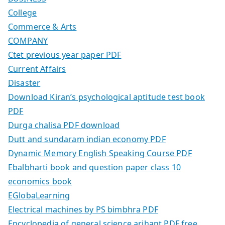
College
Commerce & Arts
COMPANY
Ctet previous year paper PDF
Current Affairs
Disaster
Download Kiran’s psychological aptitude test book
PDF
Durga chalisa PDF download
Dutt and sundaram indian economy PDF
Dynamic Memory English Speaking Course PDF
Ebalbharti book and question paper class 10
economics book
EGlobaLearning
Electrical machines by PS bimbhra PDF
Encyclopedia of general science arihant PDF free