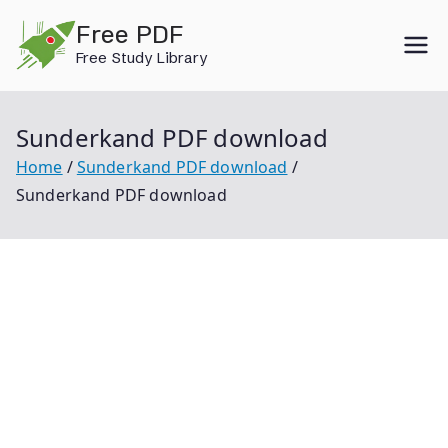
Skip
Free PDF
to
Free Study Library
content
Sunderkand PDF download
Home
Sunderkand PDF download
Sunderkand PDF download
Sunderkand Pdf Download Sundar Kand Pdf
Sunderkand In Hindi Pdf Sunderkand Path Pdf
Sunderkand Lyrics In Hindi Pdf Sundar Kand Pdf In
Hindi Sunderkand Sanskrit Pdf Download