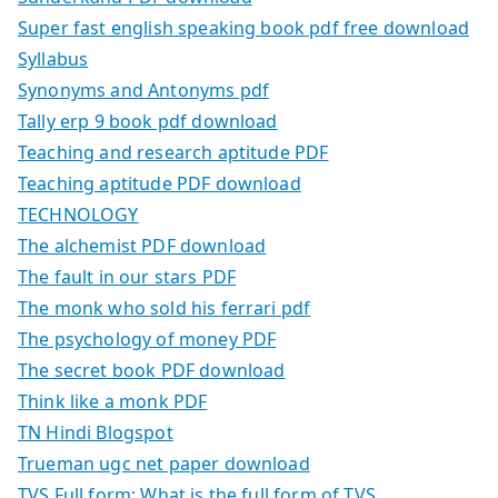
Super fast english speaking book pdf free download
Syllabus
Synonyms and Antonyms pdf
Tally erp 9 book pdf download
Teaching and research aptitude PDF
Teaching aptitude PDF download
TECHNOLOGY
The alchemist PDF download
The fault in our stars PDF
The monk who sold his ferrari pdf
The psychology of money PDF
The secret book PDF download
Think like a monk PDF
TN Hindi Blogspot
Trueman ugc net paper download
TVS Full form: What is the full form of TVS