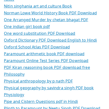
Nitin singhania art and culture Book
Norman Lowe World History Book PDF Download
One Arranged Murder by chetan bhagat PDF
One indian girl book pdf
One word substitution PDF Download
Oxford Dictionary PDF Download English to Hindi
Oxford School Atlas PDF Download
Paramount arithmetic book PDF download
Paramount Online Test Series PDF Download
PDF Kiran reasoning book PDF download free
Philosophy
Physical anthropology by p nath PDF
Physical geography by savindra singh PDF book
Physiology
Pipe and Cistern Questions pdf in Hindi
Plinth to Paramount by Neetu Singh PDF Download