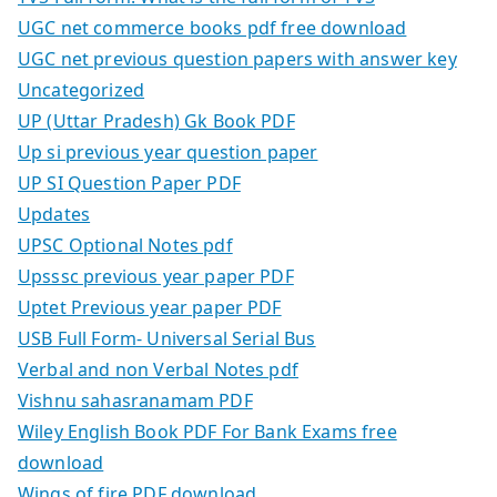
UGC net commerce books pdf free download
UGC net previous question papers with answer key
Uncategorized
UP (Uttar Pradesh) Gk Book PDF
Up si previous year question paper
UP SI Question Paper PDF
Updates
UPSC Optional Notes pdf
Upsssc previous year paper PDF
Uptet Previous year paper PDF
USB Full Form- Universal Serial Bus
Verbal and non Verbal Notes pdf
Vishnu sahasranamam PDF
Wiley English Book PDF For Bank Exams free
download
Wings of fire PDF download