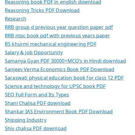
Reasoning book PDF in english download
Reasoning Tricks PDF Download
Research
RRB group d previous year question paper pdf
RRB ntpc book pdf with previous years paper
RS khurmi mechanical engineering PDF
Salary & Job Opportunity
Samanya Gyan PDF 30000+MCQ’s in Hindi download
Sanjeev Verma Economics Book PDF Download
Saraswati physical education book for class 12 PDF
Science and technology for UPSC book PDF
SEO Full Form and Its Types
Shani Chalisa PDF download
Shankar IAS Environment Book PDF Download
Shipping Industry
Shiv chalisa PDF download