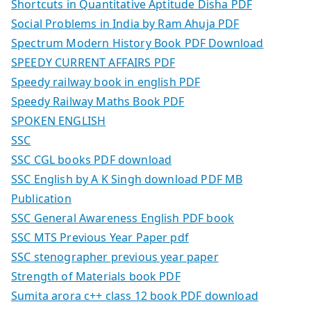
Shortcuts in Quantitative Aptitude Disha PDF
Social Problems in India by Ram Ahuja PDF
Spectrum Modern History Book PDF Download
SPEEDY CURRENT AFFAIRS PDF
Speedy railway book in english PDF
Speedy Railway Maths Book PDF
SPOKEN ENGLISH
SSC
SSC CGL books PDF download
SSC English by A K Singh download PDF MB
Publication
SSC General Awareness English PDF book
SSC MTS Previous Year Paper pdf
SSC stenographer previous year paper
Strength of Materials book PDF
Sumita arora c++ class 12 book PDF download