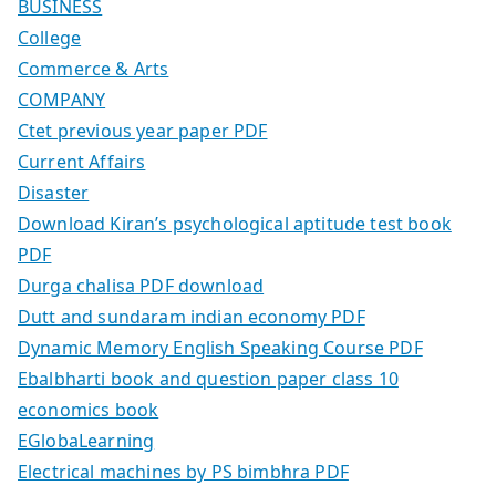
BUSINESS
College
Commerce & Arts
COMPANY
Ctet previous year paper PDF
Current Affairs
Disaster
Download Kiran’s psychological aptitude test book
PDF
Durga chalisa PDF download
Dutt and sundaram indian economy PDF
Dynamic Memory English Speaking Course PDF
Ebalbharti book and question paper class 10
economics book
EGlobaLearning
Electrical machines by PS bimbhra PDF