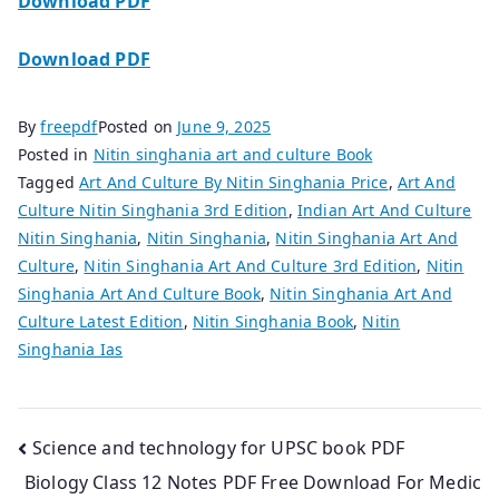
Download PDF
Download PDF
By
freepdf
Posted on
June 9, 2025
Posted in
Nitin singhania art and culture Book
Tagged
Art And Culture By Nitin Singhania Price
,
Art And
Culture Nitin Singhania 3rd Edition
,
Indian Art And Culture
Nitin Singhania
,
Nitin Singhania
,
Nitin Singhania Art And
Culture
,
Nitin Singhania Art And Culture 3rd Edition
,
Nitin
Singhania Art And Culture Book
,
Nitin Singhania Art And
Culture Latest Edition
,
Nitin Singhania Book
,
Nitin
Singhania Ias
Post
Science and technology for UPSC book PDF
Biology Class 12 Notes PDF Free Download For Medic
navigation