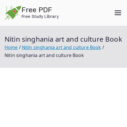
Skip
Free PDF
to
Free Study Library
content
Nitin singhania art and culture Book
Home
Nitin singhania art and culture Book
Nitin singhania art and culture Book
Nitin Singhania Art And Culture Book Nitin Singhania
Art And Culture Nitin Singhania Nitin Singhania Book
Indian Art And Culture Nitin Singhania Nitin Singhania
Art And Culture 3rd Edition Nitin Singhania Art And