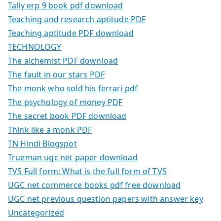
Tally erp 9 book pdf download
Teaching and research aptitude PDF
Teaching aptitude PDF download
TECHNOLOGY
The alchemist PDF download
The fault in our stars PDF
The monk who sold his ferrari pdf
The psychology of money PDF
The secret book PDF download
Think like a monk PDF
TN Hindi Blogspot
Trueman ugc net paper download
TVS Full form: What is the full form of TVS
UGC net commerce books pdf free download
UGC net previous question papers with answer key
Uncategorized