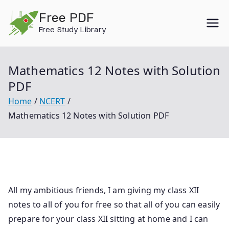
Skip
Free PDF
to
Free Study Library
content
Mathematics 12 Notes with Solution
PDF
Home
NCERT
Mathematics 12 Notes with Solution PDF
All my ambitious friends, I am giving my class XII
notes to all of you for free so that all of you can easily
prepare for your class XII sitting at home and I can