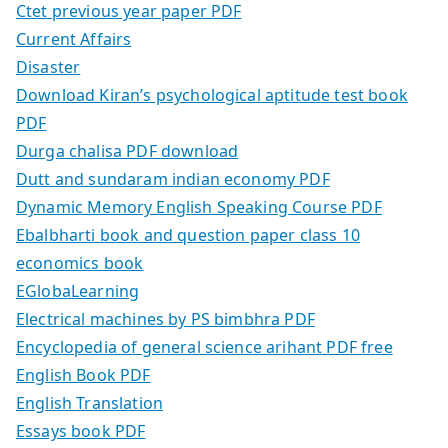
Ctet previous year paper PDF
Current Affairs
Disaster
Download Kiran’s psychological aptitude test book
PDF
Durga chalisa PDF download
Dutt and sundaram indian economy PDF
Dynamic Memory English Speaking Course PDF
Ebalbharti book and question paper class 10
economics book
EGlobaLearning
Electrical machines by PS bimbhra PDF
Encyclopedia of general science arihant PDF free
English Book PDF
English Translation
Essays book PDF