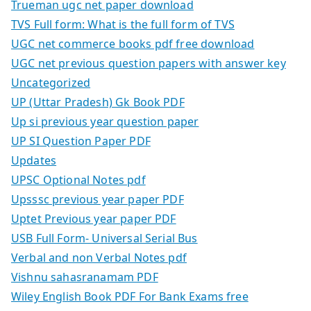
Trueman ugc net paper download
TVS Full form: What is the full form of TVS
UGC net commerce books pdf free download
UGC net previous question papers with answer key
Uncategorized
UP (Uttar Pradesh) Gk Book PDF
Up si previous year question paper
UP SI Question Paper PDF
Updates
UPSC Optional Notes pdf
Upsssc previous year paper PDF
Uptet Previous year paper PDF
USB Full Form- Universal Serial Bus
Verbal and non Verbal Notes pdf
Vishnu sahasranamam PDF
Wiley English Book PDF For Bank Exams free