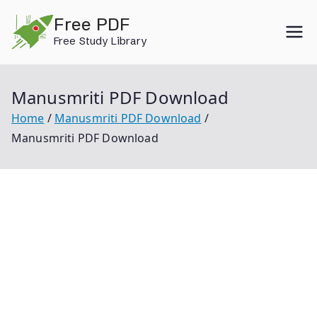
Skip
Free PDF
to
Free Study Library
content
Manusmriti PDF Download
Home
Manusmriti PDF Download
Manusmriti PDF Download
Manusmriti Pdf Download Manusmriti Pdf In Hindi
Manu Dharmam Tamil Pdf Manu Dharmam Tamil
Book Pdf Free Download Manusmriti Malayalam Pdf
Manusmriti Pdf Hindi Original Manusmriti In Hindi