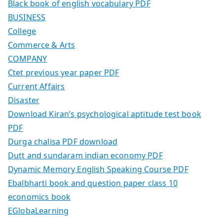
Black book of english vocabulary PDF
BUSINESS
College
Commerce & Arts
COMPANY
Ctet previous year paper PDF
Current Affairs
Disaster
Download Kiran’s psychological aptitude test book
PDF
Durga chalisa PDF download
Dutt and sundaram indian economy PDF
Dynamic Memory English Speaking Course PDF
Ebalbharti book and question paper class 10
economics book
EGlobaLearning